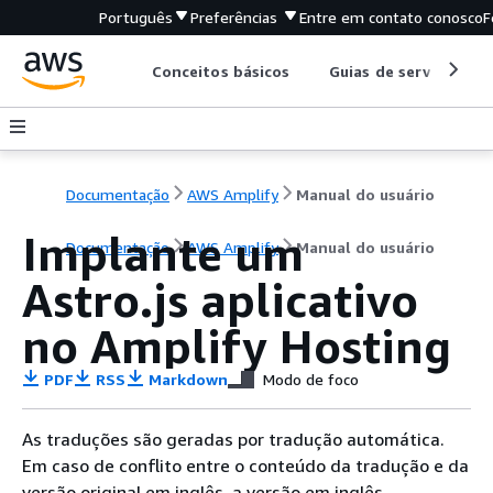
Português
Preferências
Entre em contato conosco
F
Conceitos básicos
Guias de serviço
Documentação
AWS Amplify
Manual do usuário
Implante um
Documentação
AWS Amplify
Manual do usuário
Astro.js aplicativo
no Amplify Hosting
PDF
RSS
Markdown
Modo de foco
As traduções são geradas por tradução automática.
Em caso de conflito entre o conteúdo da tradução e da
versão original em inglês, a versão em inglês