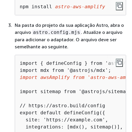
npm install 
astro-aws-amplify
Na pasta do projeto da sua aplicação Astro, abra o
arquivo
. Atualize o arquivo
astro.config.mjs
para adicionar o adaptador. O arquivo deve ser
semelhante ao seguinte.
import 
{
 defineConfig } from 'astro/co
import awsAmplify from 'astro-aws-ampl
import sitemap from '@astrojs/sitemap';
// https://astro.build/config

export default defineConfig(
{
  site: 'https://example.com',

  integrations: [mdx(), sitemap()],
