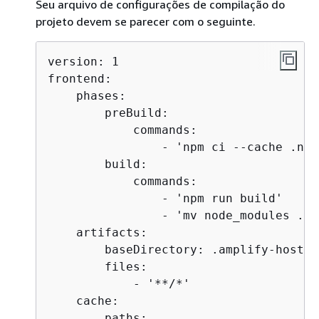
Seu arquivo de configurações de compilação do
projeto devem se parecer com o seguinte.
version: 1

frontend:

    phases:

        preBuild:

            commands:

                - 'npm ci --cache .npm
        build:

            commands:

                - 'npm run build'

                - 'mv node_modules ./.
    artifacts:

        baseDirectory: .amplify-hosting
        files:

            - '**/*'

    cache:

        paths:
