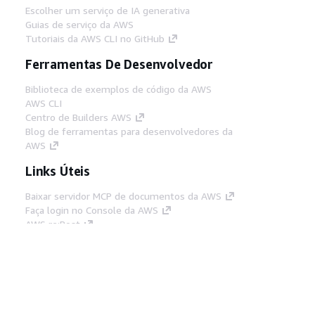
Escolher um serviço de IA generativa
Guias de serviço da AWS
Tutoriais da AWS CLI no GitHub
Ferramentas De Desenvolvedor
Biblioteca de exemplos de código da AWS
AWS CLI
Centro de Builders AWS
Blog de ferramentas para desenvolvedores da
AWS
Links Úteis
Baixar servidor MCP de documentos da AWS
Faça login no Console da AWS
AWS re:Post
Privacidade
Termos do site
Preferências de
cookies
© 2026, Amazon Web Services, Inc. ou
suas afiliadas. Todos os direitos reservados.
Português