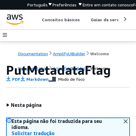
Português
Preferências
Entre em contato conosco
F
Conceitos básicos
Guias de serviço
Documentation
AmplifyUIBuilder
Welcome
PutMetadataFlag
Documentation
AmplifyUIBuilder
Welcome
PDF
Markdown
Modo de foco
Nesta página
Esta página não foi traduzida para seu
idioma.
Solicitar tradução