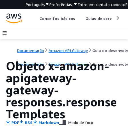
Português
Preferências
Entre em contato conosco
F
Conceitos básicos
Guias de serviço
Documentação
Amazon API Gateway
Objeto x-amazon-
Documentação
Amazon API Gateway
Guia do desenvol
apigateway-
gateway-
responses.response
Templates
PDF
RSS
Markdown
Modo de foco