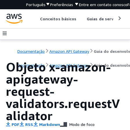
Português
Preferências
Entre em contato conosco
F
Conceitos básicos
Guias de serviço
Documentação
Amazon API Gateway
Objeto x-amazon-
Documentação
Amazon API Gateway
Guia do desenvol
apigateway-
request-
validators.requestV
alidator
PDF
RSS
Markdown
Modo de foco