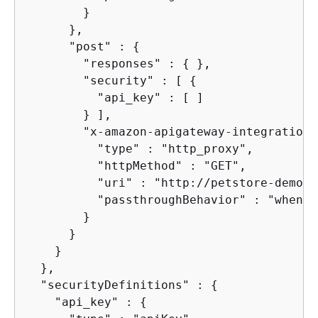
        }

      },

      "post" : 
{
        "responses" : 
{
 },

        "security" : [ 
{
          "api_key" : [ ]

        } ],

        "x-amazon-apigateway-integration"
          "type" : "http_proxy",

          "httpMethod" : "GET",

          "uri" : "http://petstore-demo-e
          "passthroughBehavior" : "when_n
        }

      }

    }

  },

  "securityDefinitions" : 
{
    "api_key" : 
{