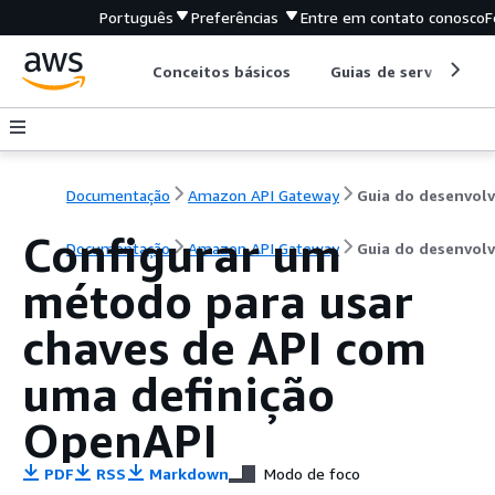
Português
Preferências
Entre em contato conosco
F
Conceitos básicos
Guias de serviço
Documentação
Amazon API Gateway
Configurar um
Documentação
Amazon API Gateway
Guia do desenvol
método para usar
chaves de API com
uma definição
OpenAPI
PDF
RSS
Markdown
Modo de foco