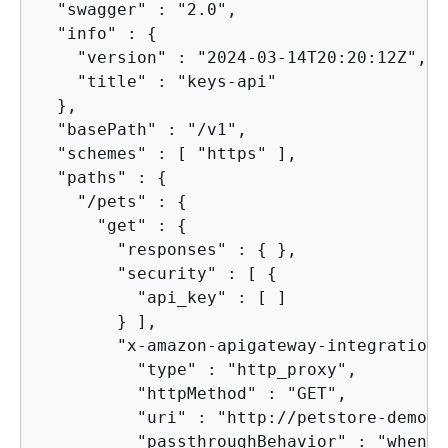
  "swagger" : "2.0",

  "info" : 
{
    "version" : "2024-03-14T20:20:12Z",

    "title" : "keys-api"

  },

  "basePath" : "/v1",

  "schemes" : [ "https" ],

  "paths" : 
{
    "/pets" : 
{
      "get" : 
{
        "responses" : 
{
 },

        "security" : [ 
{
          "api_key" : [ ]

        } ],

        "x-amazon-apigateway-integration"
          "type" : "http_proxy",

          "httpMethod" : "GET",

          "uri" : "http://petstore-demo-e
          "passthroughBehavior" : "when_n