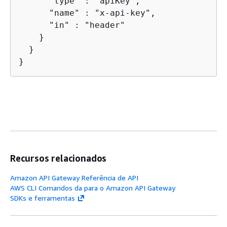
      "type" : "apiKey",

      "name" : "x-api-key",

      "in" : "header"

    }

  }

}
Recursos relacionados
Amazon API Gateway Referência de API
AWS CLI Comandos da para o Amazon API Gateway
SDKs e ferramentas