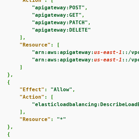
"Action"
: [

"apigateway:POST"
,

"apigateway:GET"
,

"apigateway:PATCH"
,

"apigateway:DELETE"
      ],

"Resource"
: [

"arn:aws:apigateway:
us-east-1
::/vp
"arn:aws:apigateway:
us-east-1
::/vp
      ]

  },

{
"Effect"
: 
"Allow"
,

"Action"
: [

"elasticloadbalancing:DescribeLoad
      ],

"Resource"
: 
"*"
  },

{