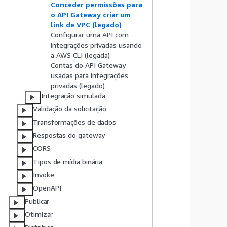
Conceder permissões para
o API Gateway criar um
link de VPC (legado)
Configurar uma API com
integrações privadas usando
a AWS CLI (legada)
      
Contas do API Gateway
usadas para integrações
privadas (legado)
Integração simulada
Validação da solicitação
      
      
Transformações de dados
Respostas do gateway
CORS
Tipos de mídia binária
Invoke
      
OpenAPI
Publicar
      
Otimizar