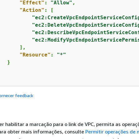
"Effect"
: 
"Allow"
,

"Action"
: [

"ec2:CreateVpcEndpointServiceConfi
"ec2:DeleteVpcEndpointServiceConfi
"ec2:DescribeVpcEndpointServiceCon
"ec2:ModifyVpcEndpointServicePermi
      ],

"Resource"
: 
"*"
  }

ornecer feedback
er habilitar a marcação para o link de VPC, permita as operaç
ara obter mais informações, consulte
Permitir operações de