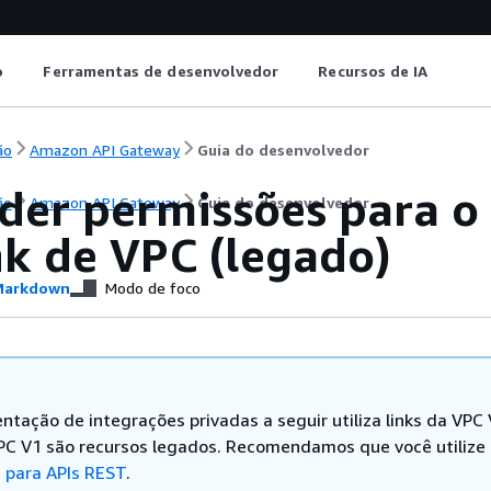
o
Ferramentas de desenvolvedor
Recursos de IA
ão
Amazon API Gateway
Guia do desenvolvedor
der permissões para o 
ão
Amazon API Gateway
Guia do desenvolvedor
nk de VPC (legado)
arkdown
Modo de foco
ntação de integrações privadas a seguir utiliza links da VPC
VPC V1 são recursos legados. Recomendamos que você utilize
 para APIs REST
.