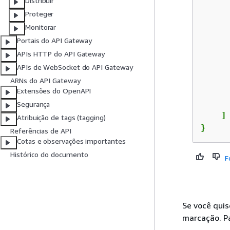
Distribuir
Proteger
Monitorar
Portais do API Gateway
APIs HTTP do API Gateway
APIs de WebSocket do API Gateway
      
ARNs do API Gateway
Extensões do OpenAPI
      
Segurança
    ]

Atribuição de tags (tagging)
}
Referências de API
Cotas e observações importantes
Histórico do documento
F
Se você quis
marcação. P