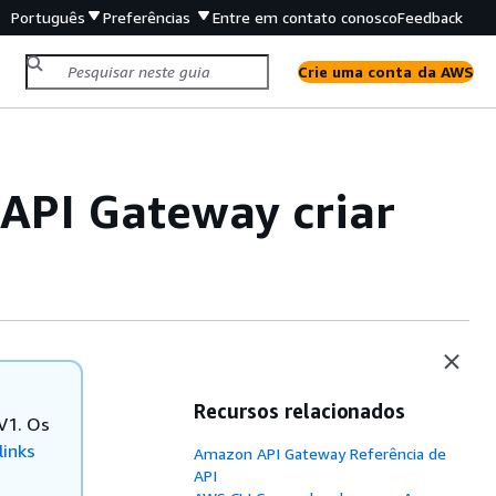
Português
Preferências
Entre em contato conosco
Feedback
Crie uma conta da AWS
API Gateway criar
Recursos relacionados
 V1. Os
links
Amazon API Gateway Referência de
API