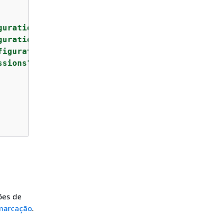
guration"
,

gurations"
,

figurations"
,

ssions"
ões de
 marcação
.