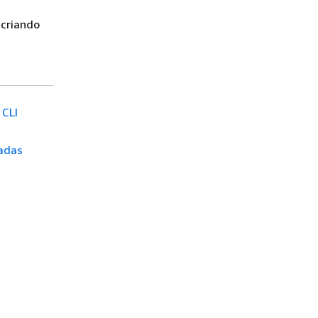
 criando
 CLI
vadas