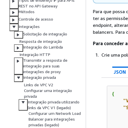
Tipos de endereço IP para APIs
REST no API Gateway
Para que possa c
Métodos
ter as permissões
Controle de acesso
endpoint, altera
Integrações
balancers. Para 
Solicitação de integração
Resposta de integração
Para conceder a
Integração do Lambda
Crie uma pol
Integração HTTP
Transmitir a resposta de
integração para suas
JSON
integrações de proxy
Integração privada
Links de VPC V2
Configurar uma integração
{
privada
"
Integração privada utilizando
"
links da VPC V1 (legado)
Configurar um Network Load
Balancer para integrações
privadas (legado)