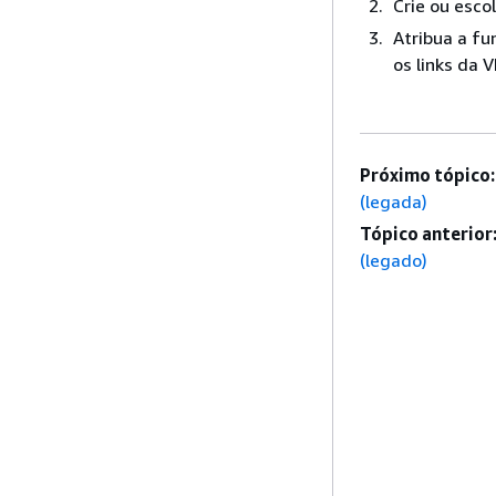
Crie ou esco
Atribua a fu
os links da V
Próximo tópico:
(legada)
Tópico anterior
(legado)