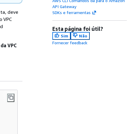
AWS CLI Comandos da para o Amazon
API Gateway
nta, deve
SDKs e ferramentas
do VPC
ad
Esta página foi útil?
Sim
Não
Fornecer feedback
k da VPC