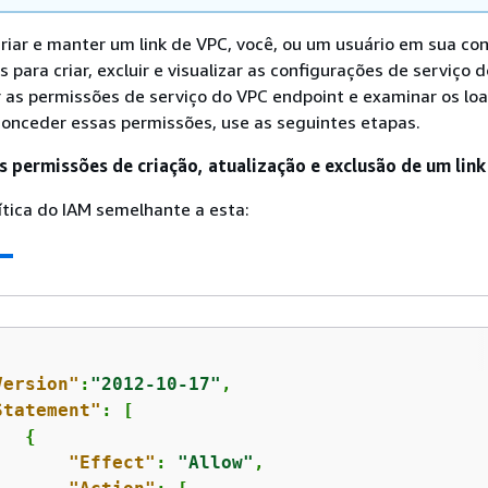
riar e manter um link de VPC, você, ou um usuário em sua co
 para criar, excluir e visualizar as configurações de serviço 
r as permissões de serviço do VPC endpoint e examinar os lo
conceder essas permissões, use as seguintes etapas.
s permissões de criação, atualização e exclusão de um lin
ítica do IAM semelhante a esta:
Version"
:
"2012-10-17"
,

Statement"
: [

{
"Effect"
: 
"Allow"
,
