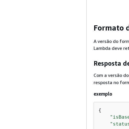
Formato d
A versão do for
Lambda deve ret
Resposta d
Com a versão d
resposta no for
exemplo
{
"isBas
"statu