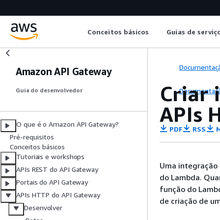
Conceitos básicos
Guias de serviç
Documentaç
Amazon API Gateway
Criar
Documentaç
Guia do desenvolvedor
APIs 
O que é o Amazon API Gateway?
PDF
RSS
M
Pré-requisitos
Conceitos básicos
Tutoriais e workshops
Uma integração 
APIs REST do API Gateway
do Lambda. Quand
Portais do API Gateway
função do Lambda
APIs HTTP do API Gateway
de criação de u
Desenvolver