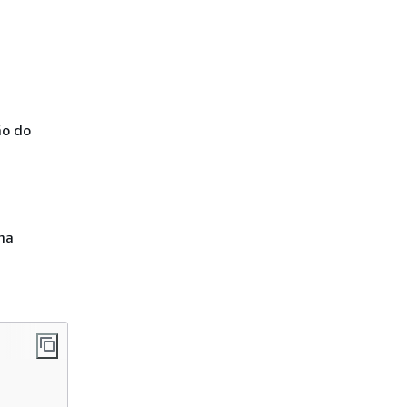
ão do
ma