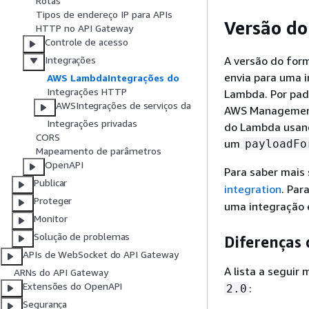
Rotas
Tipos de endereço IP para APIs
Versão do
HTTP no API Gateway
Controle de acesso
A versão do form
Integrações
envia para uma 
AWS LambdaIntegrações do
Integrações HTTP
Lambda. Por padr
AWSIntegrações de serviços da
AWS Management 
Integrações privadas
do Lambda usand
CORS
um
payloadFo
Mapeamento de parâmetros
OpenAPI
Para saber mais 
Publicar
integration
. Par
Proteger
uma integração 
Monitor
Solução de problemas
Diferenças 
APIs de WebSocket do API Gateway
A lista a seguir
ARNs do API Gateway
Extensões do OpenAPI
:
2.0
Segurança