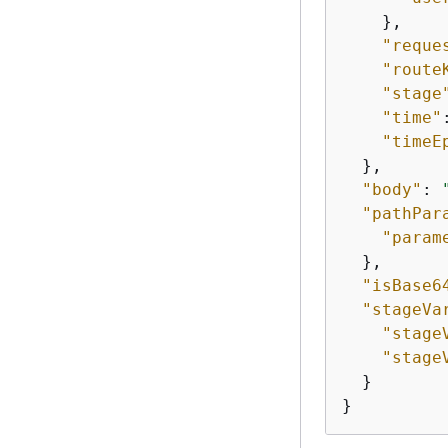
    },

"reque
"route
"stage
"time"
"timeE
  },

"body"
: 
"pathPar
"param
  },

"isBase6
"stageVa
"stage
"stage
  }

}