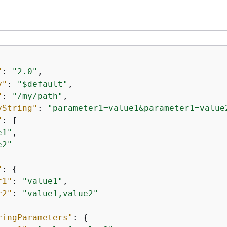
"
: 
"2.0"
,

y"
: 
"$default"
,

"
: 
"/my/path"
,

yString"
: 
"parameter1=value1&parameter1=value
"
: [

e1"
,

e2"
"
: 
{
r1"
: 
"value1"
,

r2"
: 
"value1,value2"
ringParameters"
: 
{