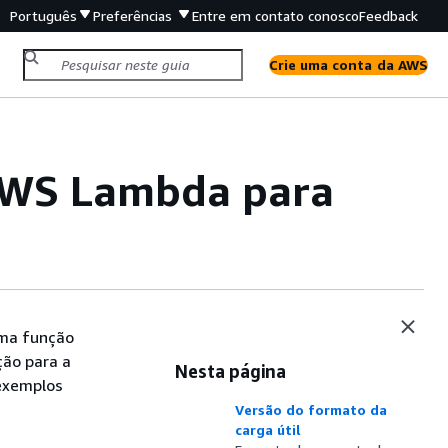
Português
Preferências
Entre em contato conosco
Feedback
Crie uma conta da AWS
 AWS Lambda para
uma função
ção para a
Nesta página
 exemplos
Versão do formato da
carga útil