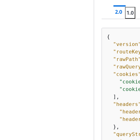
2.0
1.0
{
"version
"routeKe
"rawPath
"rawQuer
"cookies
"cooki
"cooki
  ],

"headers
"heade
"heade
  },

"querySt