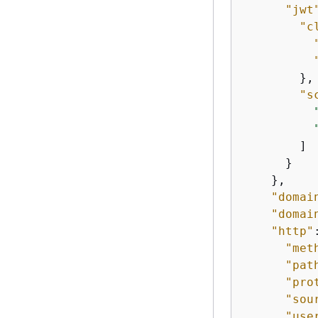
"jwt
"c
        },

"s
        ]

      }

    },

"domai
"domai
"http"
"met
"pat
"pro
"sou
"use