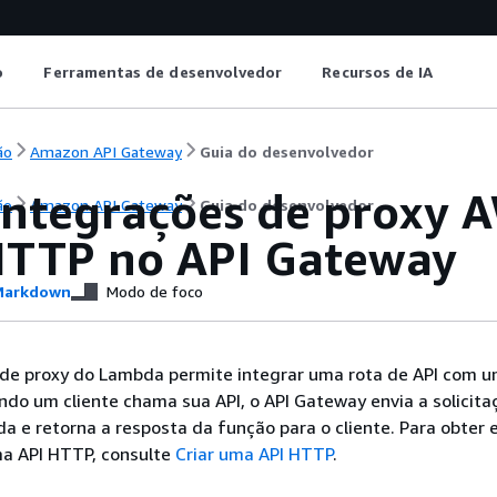
o
Ferramentas de desenvolvedor
Recursos de IA
ão
Amazon API Gateway
Guia do desenvolvedor
 integrações de proxy
ão
Amazon API Gateway
Guia do desenvolvedor
HTTP no API Gateway
arkdown
Modo de foco
de proxy do Lambda permite integrar uma rota de API com 
o um cliente chama sua API, o API Gateway envia a solicita
 e retorna a resposta da função para o cliente. Para obter
ma API HTTP, consulte
Criar uma API HTTP
.