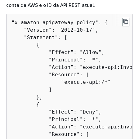
conta da AWS e o ID da API REST atual.
"x-amazon-apigateway-policy": 
{
    "Version": "2012-10-17",

    "Statement": [

{
            "Effect": "Allow",

            "Principal": "*",

            "Action": "execute-api:Invoke"
            "Resource": [

                "execute-api:/*"

            ]

        },

{
            "Effect": "Deny",

            "Principal": "*",

            "Action": "execute-api:Invoke"
            "Resource": [
