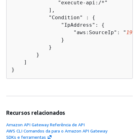
               "execute-api:/*"

            ],

            "Condition" : 
{
                "IpAddress": 
{
                    "aws:SourceIp": "
192.
                }

            }

        }

    ]

}
Recursos relacionados
Amazon API Gateway Referência de API
AWS CLI Comandos da para o Amazon API Gateway
SDKs e ferramentas