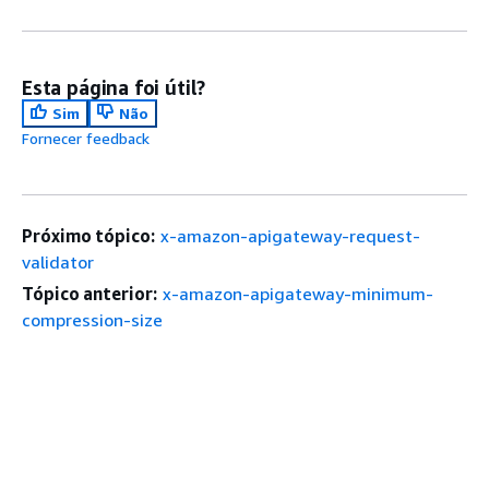
Esta página foi útil?
Sim
Não
Fornecer feedback
Próximo tópico:
x-amazon-apigateway-request-
validator
Tópico anterior:
x-amazon-apigateway-minimum-
compression-size