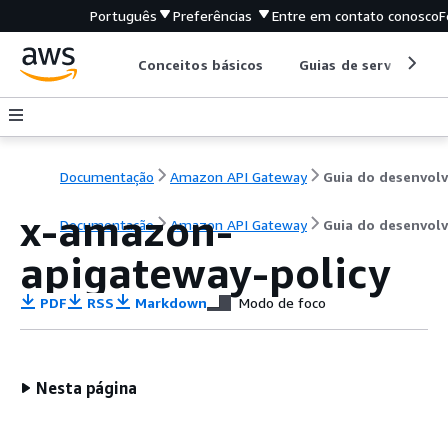
Português
Preferências
Entre em contato conosco
F
Conceitos básicos
Guias de serviço
Documentação
Amazon API Gateway
x-amazon-
Documentação
Amazon API Gateway
Guia do desenvol
apigateway-policy
PDF
RSS
Markdown
Modo de foco
Nesta página