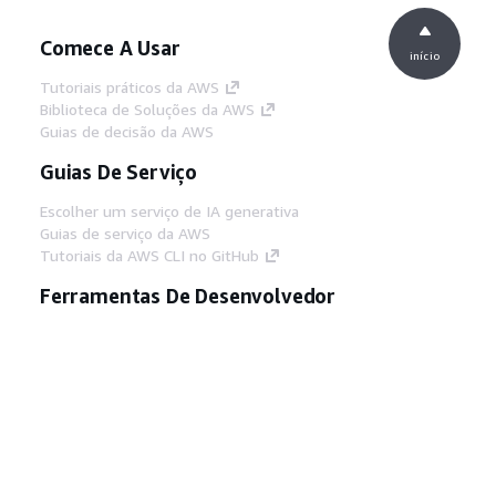
Comece A Usar
início
Tutoriais práticos da AWS
Biblioteca de Soluções da AWS
Guias de decisão da AWS
Guias De Serviço
Escolher um serviço de IA generativa
Guias de serviço da AWS
Tutoriais da AWS CLI no GitHub
Ferramentas De Desenvolvedor
Biblioteca de exemplos de código da AWS
AWS CLI
Centro de Builders AWS
Blog de ferramentas para desenvolvedores da
AWS
Links Úteis