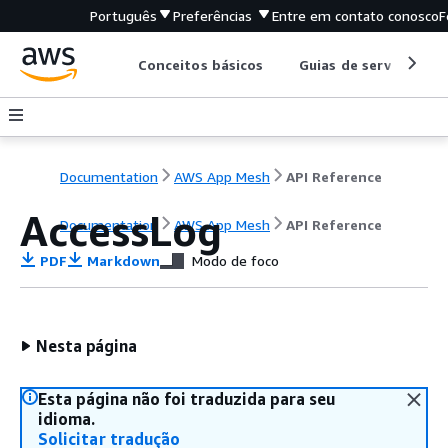
Português
Preferências
Entre em contato conosco
F
Conceitos básicos
Guias de serviço
Documentation
AWS App Mesh
API Reference
AccessLog
Documentation
AWS App Mesh
API Reference
PDF
Markdown
Modo de foco
Nesta página
Esta página não foi traduzida para seu
idioma.
Solicitar tradução