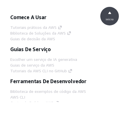
Comece A Usar
início
Tutoriais práticos da AWS
Biblioteca de Soluções da AWS
Guias de decisão da AWS
Guias De Serviço
Escolher um serviço de IA generativa
Guias de serviço da AWS
Tutoriais da AWS CLI no GitHub
Ferramentas De Desenvolvedor
Biblioteca de exemplos de código da AWS
AWS CLI
Centro de Builders AWS
Blog de ferramentas para desenvolvedores da
AWS
Links Úteis