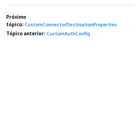
Próximo
tópico:
CustomConnectorDestinationProperties
Tópico anterior:
CustomAuthConfig