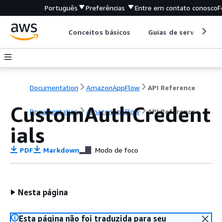
Português
Preferências
Entre em contato conosco
F
Conceitos básicos
Guias de serviço
Documentation
AmazonAppFlow
API Reference
CustomAuthCredent
Documentation
AmazonAppFlow
API Reference
ials
PDF
Markdown
Modo de foco
Nesta página
Esta página não foi traduzida para seu