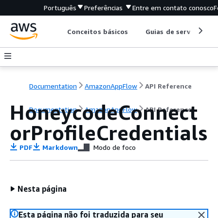
Português
Preferências
Entre em contato conosco
F
Conceitos básicos
Guias de serviço
Documentation
AmazonAppFlow
API Reference
HoneycodeConnect
Documentation
AmazonAppFlow
API Reference
orProfileCredentials
PDF
Markdown
Modo de foco
Nesta página
Esta página não foi traduzida para seu