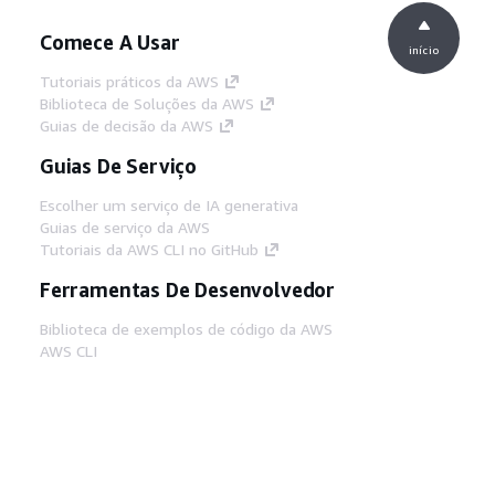
Comece A Usar
início
Tutoriais práticos da AWS
Biblioteca de Soluções da AWS
Guias de decisão da AWS
Guias De Serviço
Escolher um serviço de IA generativa
Guias de serviço da AWS
Tutoriais da AWS CLI no GitHub
Ferramentas De Desenvolvedor
Biblioteca de exemplos de código da AWS
AWS CLI
Centro de Builders AWS
Blog de ferramentas para desenvolvedores da
AWS
Links Úteis