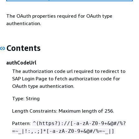
The OAuth properties required for OAuth type
authentication.
Contents
authCodeUrl
The authorization code url required to redirect to
SAP Login Page to fetch authorization code for
OAuth type authentication.
Type: String
Length Constraints: Maximum length of 256.
Pattern:
^(https?)://[-a-zA-Z0-9+&@#/%?
=~_|!:,.;]*[-a-zA-Z0-9+&@#/%=~_|]