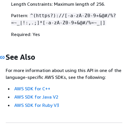
Length Constraints: Maximum length of 256.
Pattern:
^(https?)://[-a-zA-Z0-9+&@#/%?
=~_|!:,.;]*[-a-zA-Z0-9+&@#/%=~_|]
Required: Yes
See Also
For more information about using this API in one of the
language-specific AWS SDKs, see the following:
AWS SDK for C++
AWS SDK for Java V2
AWS SDK for Ruby V3