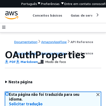
Português
Preferências
Entre em contato conosco
F
Conceitos básicos
Guias de serviço
Documentation
AmazonAppFlow
API Reference
OAuthProperties
Documentation
AmazonAppFlow
API Reference
PDF
Markdown
Modo de foco
Nesta página
Esta página não foi traduzida para seu
idioma.
Solicitar tradução