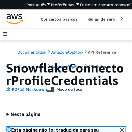
Português
Preferências
Entre em contato conosco
F
Conceitos básicos
Guias de serviço
Documentation
AmazonAppFlow
API Reference
SnowflakeConnecto
Documentation
AmazonAppFlow
API Reference
rProfileCredentials
PDF
Markdown
Modo de foco
Nesta página
Esta página não foi traduzida para seu