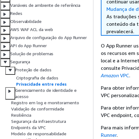
continuar usa
Variáveis de ambiente de referência
Mudança de di
Redes
As traduções 
Observabilidade
conteúdo da tr
AWS WAF ACL da web
prevalecerá.
Arquivo de configuração do App Runner
O App Runner usa
API do App Runner
os recursos em s
Solução de problemas
local e a Intern
Segurança
consulte Privac
Proteção de dados
Amazon
VPC
.
Criptografia de dados
Privacidade entre redes
Para obter info
Gerenciamento de identidade e
VPC personalizad
acesso
Registro em log e monitoramento
Para obter info
Validação de conformidade
VPC endpoint, c
Resiliência
Segurança da infraestrutura
Para mais infor
Endpoints da VPC
Modelo de responsabilidade
Runner
.