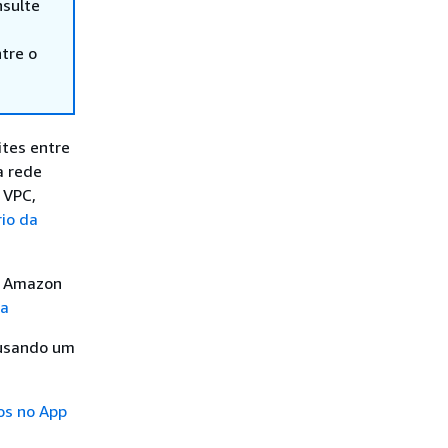
nsulte
tre o
ites entre
a rede
 VPC,
io da
a Amazon
da
 usando um
os no App