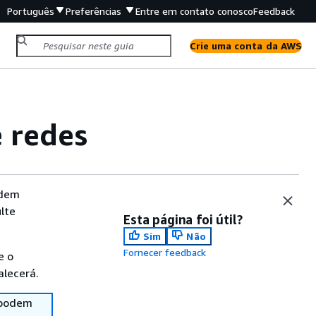
Português
Preferências
Entre em contato conosco
Feedback
Crie uma conta da AWS
e redes
odem
lte
Esta página foi útil?
Sim
Não
Fornecer feedback
e o
alecerá.
 podem