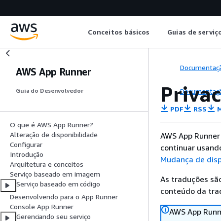
Conceitos básicos
Guias de serviç
Documentaç
AWS App Runner
Privac
Documentaç
Guia do Desenvolvedor
PDF
RSS
M
O que é AWS App Runner?
Alteração de disponibilidade
AWS App Runner n
Configurar
continuar usand
Introdução
Mudança de disp
Arquitetura e conceitos
Serviço baseado em imagem
As traduções são
Serviço baseado em código
conteúdo da trad
Desenvolvendo para o App Runner
Console App Runner
AWS App Runne
Gerenciando seu serviço