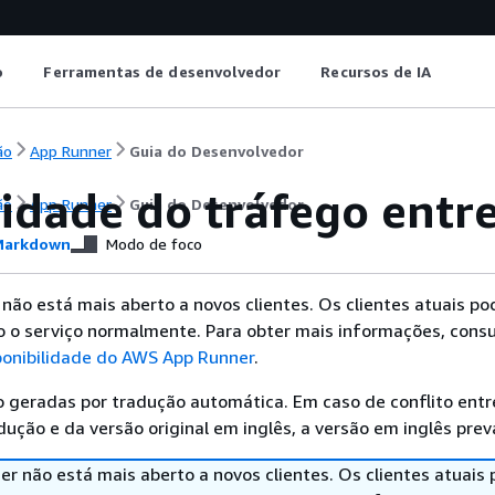
o
Ferramentas de desenvolvedor
Recursos de IA
ão
App Runner
Guia do Desenvolvedor
idade do tráfego entr
ão
App Runner
Guia do Desenvolvedor
arkdown
Modo de foco
ão está mais aberto a novos clientes. Os clientes atuais p
o o serviço normalmente. Para obter mais informações, consu
onibilidade do AWS App Runner
.
 geradas por tradução automática. Em caso de conflito entr
ução e da versão original em inglês, a versão em inglês prev
r não está mais aberto a novos clientes. Os clientes atuais