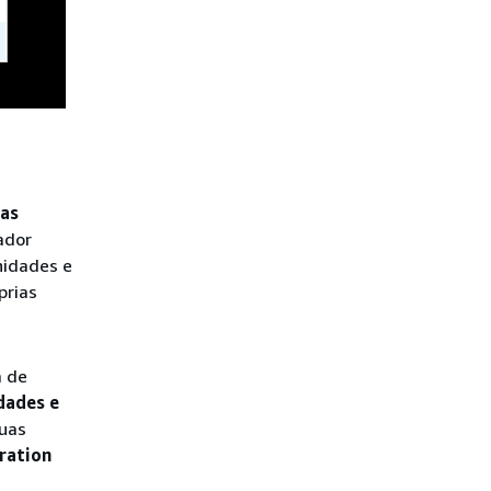
uas
ador
nidades e
prias
a de
dades e
suas
ration