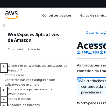
Conceitos básicos
Guias de serviç
Documentaç
WorkSpaces Aplicativos
da Amazon
Acesso
Documentaç
Guia de Administração
PDF
RSS
M
As traduções são
O que são os WorkSpaces aplicativos da
Amazon?
conteúdo da trad
Configuração
Conceitos básicos Configurar com
As traduções 
aplicativos de exemplo
conteúdo da tr
Forneça aos agentes acesso a
prevalecerá.
WorkSpaces
Redes e acesso
WorkSpaces O re
Criadores de imagens