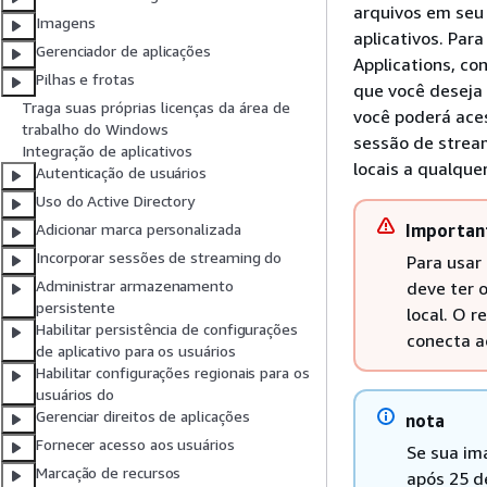
arquivos em seu
Imagens
aplicativos. Par
Gerenciador de aplicações
Applications, co
Pilhas e frotas
que você deseja 
Traga suas próprias licenças da área de
você poderá ace
trabalho do Windows
sessão de strea
Integração de aplicativos
locais a qualqu
Autenticação de usuários
Uso do Active Directory
Importan
Adicionar marca personalizada
Incorporar sessões de streaming do
Para usar
Administrar armazenamento
deve ter 
persistente
local. O 
Habilitar persistência de configurações
conecta a
de aplicativo para os usuários
Habilitar configurações regionais para os
usuários do
Gerenciar direitos de aplicações
nota
Fornecer acesso aos usuários
Se sua im
Marcação de recursos
após 25 d