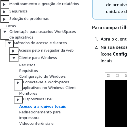
Monitoramento e geração de relatórios
de arquiv
unidade d
Segurança
Solução de problemas
Cotas
Para compartilh
Orientação para usuários WorkSpaces
de aplicativos
Abra o clien
Métodos de acesso e clientes
Na sua sessã
Acesso pelo navegador da web
ícone
Confi
Cliente para Windows
locais.
Recursos
Requisitos
Configuração do Windows
Conecte-se a WorkSpaces
aplicativos no Windows Client
Monitores
Dispositivos USB
Acesso a arquivos locais
Redirecionamento para
impressora
Videoconferência e