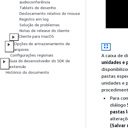
audioconferência
Tablets de desenho
Deslocamento relativo do mouse
Registro em log
Solução de problemas
Notas de release do cliente
Cliente para macOS
Opções de armazenamento de
arquivos
A caixa de d
Configurações regionais
Guia do desenvolvedor do SDK de
unidades e p
extensão
disponibiliz
Histórico do documento
pastas espe
unidades e p
procediment
Para com
diálogo
pastas l
alteraçõ
(Salvar