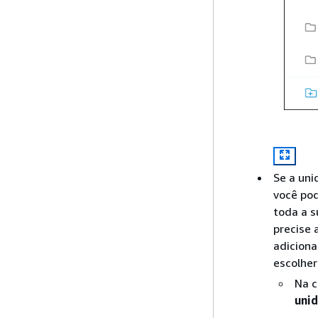
Se a uni
você pod
toda a s
precise 
adiciona
escolher
Na c
unid