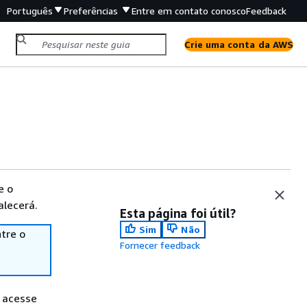
Português
Preferências
Entre em contato conosco
Feedback
Crie uma conta da AWS
e o
alecerá.
Esta página foi útil?
Sim
Não
tre o
Fornecer feedback
 acesse