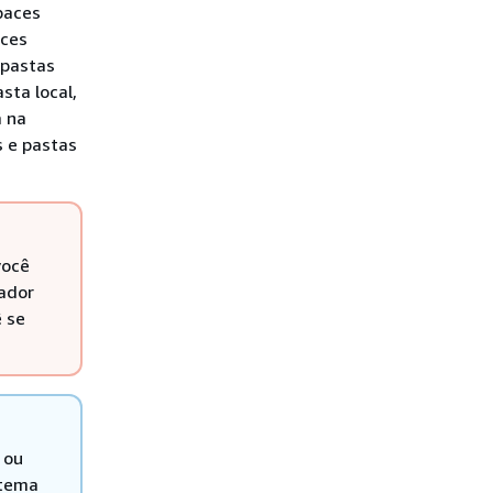
paces
aces
 pastas
sta local,
a na
s e pastas
você
tador
ê se
 ou
stema