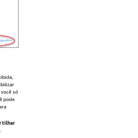
ibida,
bilizar
 você só
cê pode
ara
rtilhar
)
.