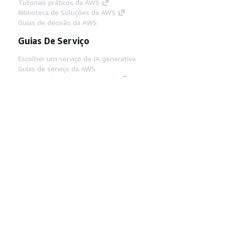
Tutoriais práticos da AWS
Biblioteca de Soluções da AWS
Guias de decisão da AWS
Guias De Serviço
Escolher um serviço de IA generativa
Guias de serviço da AWS
Tutoriais da AWS CLI no GitHub
Ferramentas De Desenvolvedor
Biblioteca de exemplos de código da AWS
AWS CLI
Centro de Builders AWS
Blog de ferramentas para desenvolvedores da
AWS
Links Úteis
Baixar servidor MCP de documentos da AWS
Faça login no Console da AWS
AWS re:Post