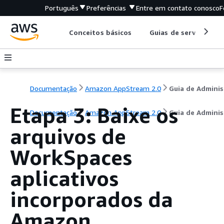
Português
Preferências
Entre em contato conosco
F
Conceitos básicos
Guias de serviço
Documentação
Amazon AppStream 2.0
Etapa 3: Baixe os
Documentação
Amazon AppStream 2.0
Guia de Adminis
arquivos de
WorkSpaces
aplicativos
incorporados da
Amazon