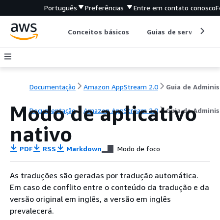
Português
Preferências
Entre em contato conosco
F
Conceitos básicos
Guias de serviço
Documentação
Amazon AppStream 2.0
Modo de aplicativo
Documentação
Amazon AppStream 2.0
Guia de Adminis
nativo
PDF
RSS
Markdown
Modo de foco
As traduções são geradas por tradução automática.
Em caso de conflito entre o conteúdo da tradução e da
versão original em inglês, a versão em inglês
prevalecerá.