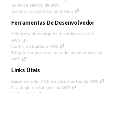
Guias de serviço da AWS
Tutoriais da AWS CLI no GitHub
Ferramentas De Desenvolvedor
Biblioteca de exemplos de código da AWS
AWS CLI
Centro de Builders AWS
Blog de ferramentas para desenvolvedores da
AWS
Links Úteis
Baixar servidor MCP de documentos da AWS
Faça login no Console da AWS
AWS re:Post
Privacidade
Termos do site
Preferências de
cookies
© 2026, Amazon Web Services, Inc. ou
suas afiliadas. Todos os direitos reservados.
Português