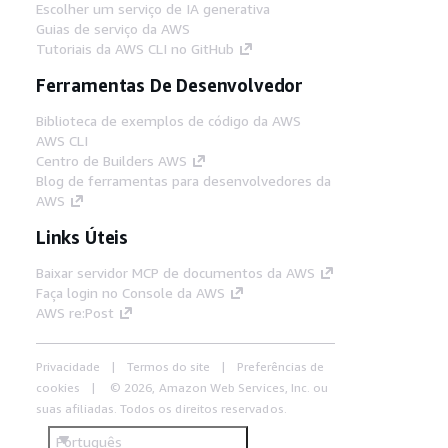
Escolher um serviço de IA generativa
Guias de serviço da AWS
Tutoriais da AWS CLI no GitHub
Ferramentas De Desenvolvedor
Biblioteca de exemplos de código da AWS
AWS CLI
Centro de Builders AWS
Blog de ferramentas para desenvolvedores da
AWS
Links Úteis
Baixar servidor MCP de documentos da AWS
Faça login no Console da AWS
AWS re:Post
Privacidade
Termos do site
Preferências de
cookies
© 2026, Amazon Web Services, Inc. ou
suas afiliadas. Todos os direitos reservados.
Português