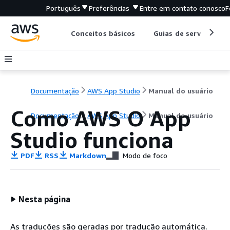
Português
Preferências
Entre em contato conosco
F
Conceitos básicos
Guias de serviço
Documentação
AWS App Studio
Manual do usuário
Como AWS O App
Documentação
AWS App Studio
Manual do usuário
Studio funciona
PDF
RSS
Markdown
Modo de foco
Nesta página
As traduções são geradas por tradução automática.