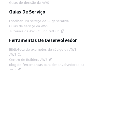
Guias de decisão da AWS
Guias De Serviço
Escolher um serviço de IA generativa
Guias de serviço da AWS
Tutoriais da AWS CLI no GitHub
Ferramentas De Desenvolvedor
Biblioteca de exemplos de código da AWS
AWS CLI
Centro de Builders AWS
Blog de ferramentas para desenvolvedores da
AWS
Links Úteis
Baixar servidor MCP de documentos da AWS
Faça login no Console da AWS
AWS re:Post
Privacidade
Termos do site
Preferências de