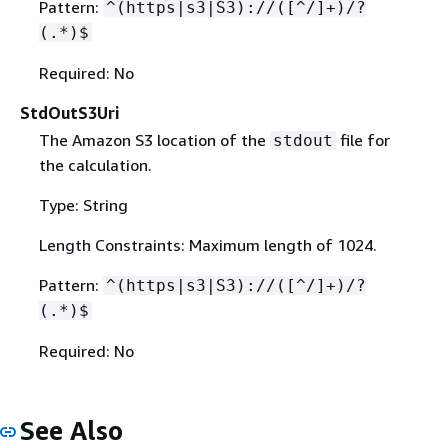
Pattern:
^(https|s3|S3)://([^/]+)/?
(.*)$
Required: No
StdOutS3Uri
The Amazon S3 location of the
file for
stdout
the calculation.
Type: String
Length Constraints: Maximum length of 1024.
Pattern:
^(https|s3|S3)://([^/]+)/?
(.*)$
Required: No
See Also