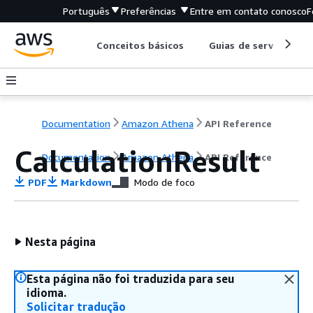
Português
Preferências
Entre em contato conosco
F
Conceitos básicos
Guias de serviço
Documentation
Amazon Athena
API Reference
CalculationResult
Documentation
Amazon Athena
API Reference
PDF
Markdown
Modo de foco
Nesta página
Esta página não foi traduzida para seu
idioma.
Solicitar tradução