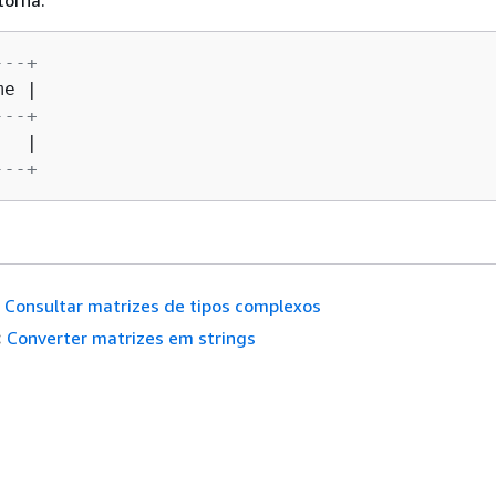
---+
e |

---+
  |

---+
Consultar matrizes de tipos complexos
:
Converter matrizes em strings