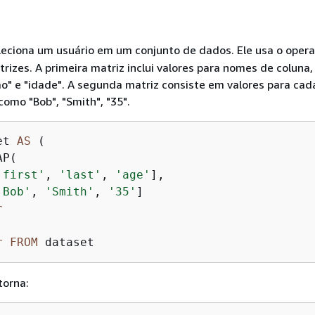
leciona um usuário em um conjunto de dados. Ele usa o oper
rizes. A primeira matriz inclui valores para nomes de coluna
imo" e "idade". A segunda matriz consiste em valores para ca
como "Bob", "Smith", "35".
et 
AS
 (

P(

'first'
, 
'last'
, 
'age'
],

'Bob'
, 
'Smith'
, 
'35'
]

r
r
FROM
 dataset
torna: