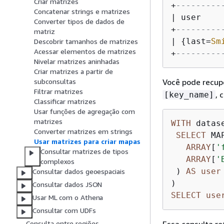
Criar matrizes
+
---------
Concatenar strings e matrizes
| user    
Converter tipos de dados de
+
---------
matriz
| 
{
last=
Sm
Descobrir tamanhos de matrizes
Acessar elementos de matrizes
+
---------
Nivelar matrizes aninhadas
Criar matrizes a partir de
Você pode recup
subconsultas
Filtrar matrizes
, 
[key_name]
Classificar matrizes
Usar funções de agregação com
matrizes
WITH
 datas
Converter matrizes em strings
SELECT
 MAP
Usar matrizes para criar mapas
ARRAY
[
'
Consultar matrizes de tipos
ARRAY
[
'
complexos
 ) 
AS
user
Consultar dados geoespaciais
Consultar dados JSON
SELECT
use
Usar ML com o Athena
Consultar com UDFs
Essa consulta re
Consulta entre regiões