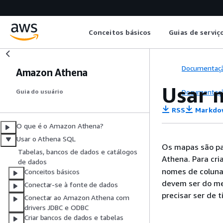
Conceitos básicos
Guias de serviç
Documentaç
Amazon Athena
Usar 
Documentaç
Guia do usuário
RSS
Markdo
O que é o Amazon Athena?
Usar o Athena SQL
Os mapas são pa
Tabelas, bancos de dados e catálogos
Athena. Para cri
de dados
nomes de coluna 
Conceitos básicos
devem ser do me
Conectar-se à fonte de dados
precisar ser de 
Conectar ao Amazon Athena com
drivers JDBC e ODBC
Criar bancos de dados e tabelas