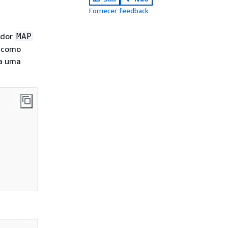
Fornecer feedback
ador
MAP
, como
da uma