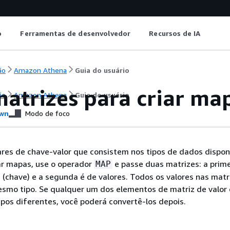
o
Ferramentas de desenvolvedor
Recursos de IA
ão
Amazon Athena
Guia do usuário
matrizes para criar ma
ão
Amazon Athena
Guia do usuário
wn
Modo de foco
res de chave-valor que consistem nos tipos de dados dispon
ar mapas, use o operador
e passe duas matrizes: a prime
MAP
(chave) e a segunda é de valores. Todos os valores nas matr
smo tipo. Se qualquer um dos elementos de matriz de valor
tipos diferentes, você poderá convertê-los depois.