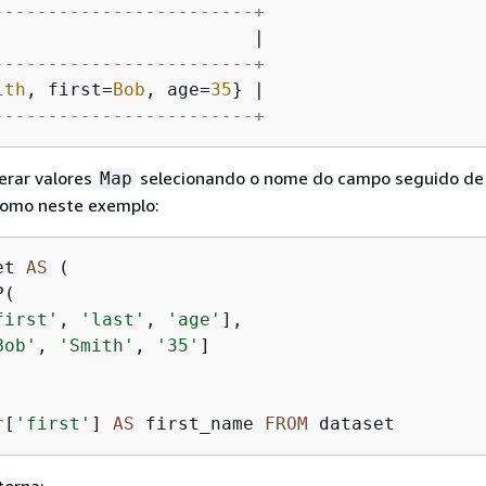
------------------------+
                        |

------------------------+
ith
, first=
Bob
, age=
35
} |

------------------------+
erar valores
selecionando o nome do campo seguido de
Map
como neste exemplo:
et 
AS
 (

(

first'
, 
'last'
, 
'age'
],

Bob'
, 
'Smith'
, 
'35'
]

r
[
'first'
] 
AS
 first_name 
FROM
 dataset
torna: