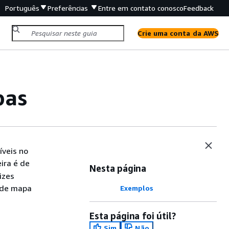
Português
Preferências
Entre em contato conosco
Feedback
Crie uma conta da AWS
pas
íveis no
ira é de
Nesta página
izes
 de mapa
Exemplos
Esta página foi útil?
Sim
Não