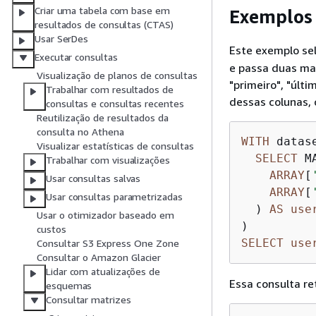
Criar uma tabela com base em
Exemplos
resultados de consultas (CTAS)
Usar SerDes
Este exemplo se
Executar consultas
e passa duas mat
Visualização de planos de consultas
"primeiro", "últ
Trabalhar com resultados de
dessas colunas, 
consultas e consultas recentes
Reutilização de resultados da
consulta no Athena
WITH
 datas
Visualizar estatísticas de consultas
SELECT
 MA
Trabalhar com visualizações
ARRAY
[
Usar consultas salvas
ARRAY
[
Usar consultas parametrizadas
  ) 
AS
use
Usar o otimizador baseado em
custos
SELECT
use
Consultar S3 Express One Zone
Consultar o Amazon Glacier
Lidar com atualizações de
Essa consulta re
esquemas
Consultar matrizes