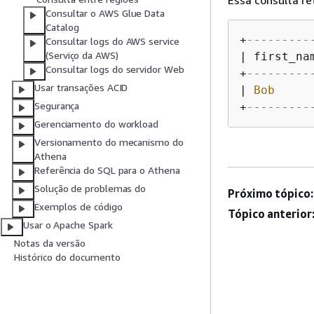
Consultar o AWS Glue Data
Catalog
+
---------
Consultar logs do AWS service
(Serviço da AWS)
| first_nam
Consultar logs do servidor Web
+
---------
Usar transações ACID
| 
Bob
      
Segurança
+
---------
Gerenciamento do workload
Versionamento do mecanismo do
Athena
Referência do SQL para o Athena
Solução de problemas do
Próximo tópico:
Exemplos de código
Tópico anterior
Usar o Apache Spark
Notas da versão
Histórico do documento