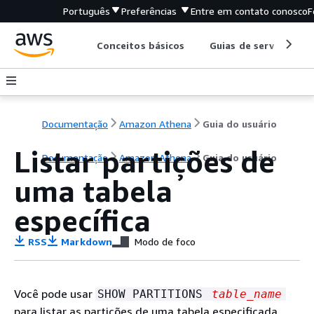
Português
Preferências
Entre em contato conosco
F
Conceitos básicos
Guias de serviço
Documentação
Amazon Athena
Guia do usuário
Listar partições de
Documentação
Amazon Athena
Guia do usuário
uma tabela
específica
RSS
Markdown
Modo de foco
Você pode usar
SHOW PARTITIONS
table_name
para listar as partições de uma tabela especificada,