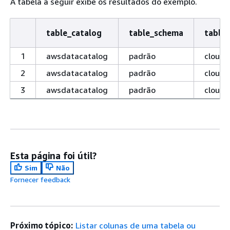
A tabela a seguir exibe os resultados do exemplo.
table_catalog
table_schema
table
1
awsdatacatalog
padrão
cloudt
2
awsdatacatalog
padrão
cloudt
3
awsdatacatalog
padrão
cloudt
Esta página foi útil?
Sim
Não
Fornecer feedback
Próximo tópico:
Listar colunas de uma tabela ou