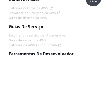
início
Tutoriais práticos da AWS
Biblioteca de Soluções da AWS
Guias de decisão da AWS
Guias De Serviço
Escolher um serviço de IA generativa
Guias de serviço da AWS
Tutoriais da AWS CLI no GitHub
Ferramentas De Desenvolvedor
Biblioteca de exemplos de código da AWS
AWS CLI
Centro de Builders AWS
Blog de ferramentas para desenvolvedores da
AWS
Links Úteis
Baixar servidor MCP de documentos da AWS
Faça login no Console da AWS