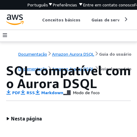
Português
Preferências
Entre em contato conosco
F
Conceitos básicos
Guias de serviço
Documentação
Amazon Aurora DSQL
Guia do usuário
SQL compatível com
Documentação
Amazon Aurora DSQL
Guia do usuário
o Aurora DSQL
PDF
RSS
Markdown
Modo de foco
Nesta página