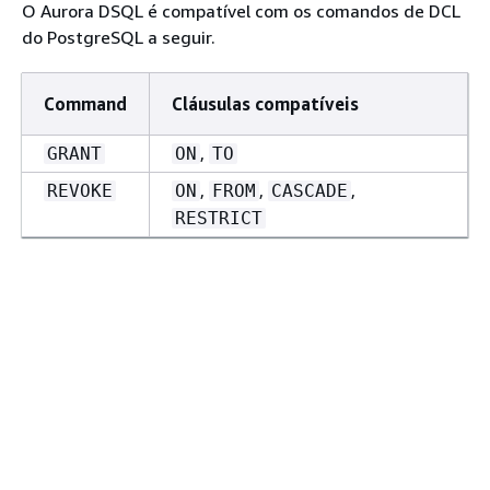
O Aurora DSQL é compatível com os comandos de DCL
do PostgreSQL a seguir.
Command
Cláusulas compatíveis
,
GRANT
ON
TO
,
,
,
REVOKE
ON
FROM
CASCADE
RESTRICT
Linguagem de controle de
transação (TCL)
O Aurora DSQL é compatível com os comandos de TCL
do PostgreSQL a seguir.
Command
Cláusulas
Alias