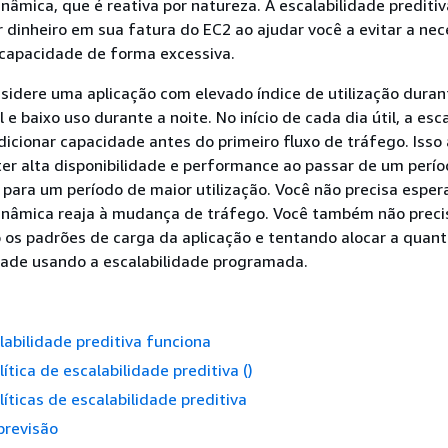
inâmica, que é reativa por natureza. A escalabilidade predit
dinheiro em sua fatura do EC2 ao ajudar você a evitar a ne
 capacidade de forma excessiva.
sidere uma aplicação com elevado índice de utilização duran
 e baixo uso durante a noite. No início de cada dia útil, a esc
dicionar capacidade antes do primeiro fluxo de tráfego. Isso
er alta disponibilidade e performance ao passar de um perí
 para um período de maior utilização. Você não precisa esper
dinâmica reaja à mudança de tráfego. Você também não preci
 os padrões de carga da aplicação e tentando alocar a quan
dade usando a escalabilidade programada.
abilidade preditiva funciona
ítica de escalabilidade preditiva ()
líticas de escalabilidade preditiva
 previsão