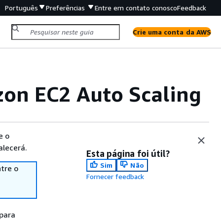
Português
Preferências
Entre em contato conosco
Feedback
Crie uma conta da AWS
zon EC2 Auto Scaling
e o
alecerá.
Esta página foi útil?
Sim
Não
tre o
Fornecer feedback
 para