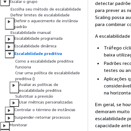
Escalar o grupo
detectar padrões
Escolha seu método de escalabilidade
para prever as 
Definir limites de escalabilidade
Scaling possa a
Definir o aquecimento de instância
para combinar co
padrão
Escalabilidade manual
A escalabilidade
Escalabilidade programada
Escalabilidade dinâmica
Tráfego cícl
Escalabilidade preditiva
baixa utiliz
Como a escalabilidade preditiva
Padrões rec
funciona
testes ou an
Criar uma política de escalabilidade
Aplicações q
preditiva ()
Avaliar as políticas de
consideráve
escalabilidade preditiva
na horizonta
Substituir a previsão
Usar métricas personalizadas
Em geral, se ho
Controlar o término de instâncias
demoram muito pa
Suspender-retomar processos
escalabilidade p
Monitorar
capacidade ante