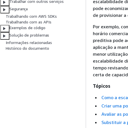
escalabilidade d
Trabalhar com outros serviços
pode economizar 
Segurança
de provisionar a
Trabalhando com AWS SDKs
Trabalhando com as APIs
Por exemplo, con
Exemplos de código
horário comercial
Solução de problemas
preditiva pode a
Informações relacionadas
aplicação a mant
Histórico do documento
menor utilização
escalabilidade 
tempo revisando
certa de capaci
Tópicos
Como a escal
Criar uma pol
Avaliar as po
Substituir a