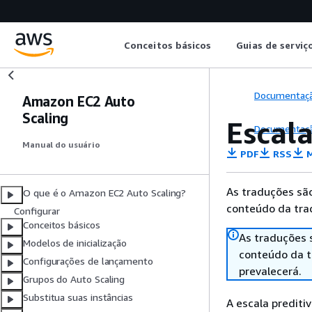
Conceitos básicos
Guias de serviç
Documentaç
Amazon EC2 Auto
Scaling
Escal
Documentaç
Manual do usuário
PDF
RSS
M
As traduções são
O que é o Amazon EC2 Auto Scaling?
conteúdo da trad
Configurar
Conceitos básicos
As traduções 
Modelos de inicialização
conteúdo da tr
Configurações de lançamento
prevalecerá.
Grupos do Auto Scaling
Substitua suas instâncias
A escala prediti