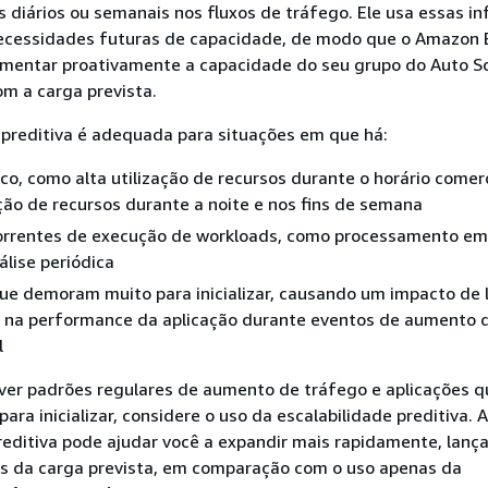
 diários ou semanais nos fluxos de tráfego. Ele usa essas i
necessidades futuras de capacidade, de modo que o Amazon 
umentar proativamente a capacidade do seu grupo do Auto Sc
m a carga prevista.
 preditiva é adequada para situações em que há:
ico, como alta utilização de recursos durante o horário comerc
ação de recursos durante a noite e nos fins de semana
orrentes de execução de workloads, como processamento em 
álise periódica
ue demoram muito para inicializar, causando um impacto de 
l na performance da aplicação durante eventos de aumento 
l
uver padrões regulares de aumento de tráfego e aplicações q
ra inicializar, considere o uso da escalabilidade preditiva. A
reditiva pode ajudar você a expandir mais rapidamente, lanç
s da carga prevista, em comparação com o uso apenas da