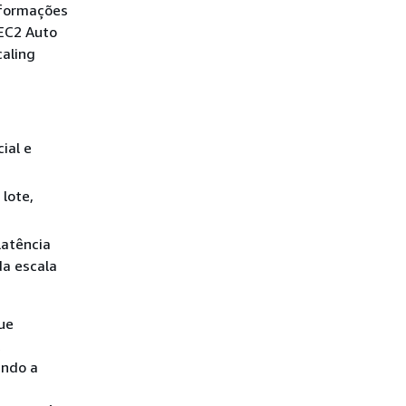
nformações
EC2 Auto
aling
ial e
lote,
latência
da escala
ue
ando a