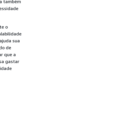
iva também
cessidade
te o
alabilidade
 ajuda sua
odo de
ar que a
sa gastar
tidade