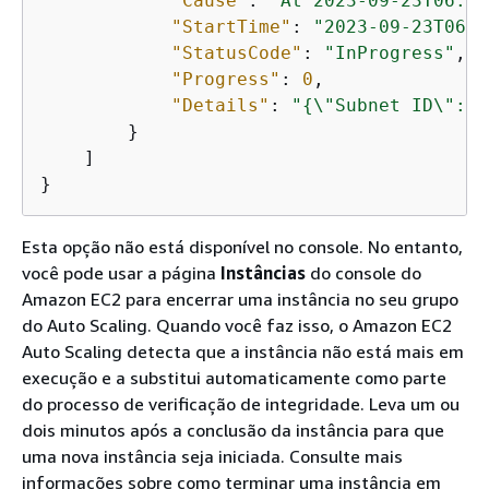
"Cause"
: 
"At 2023-09-23T06:39
"StartTime"
: 
"2023-09-23T06:3
"StatusCode"
: 
"InProgress"
,

"Progress"
: 
0
,

"Details"
: 
"
{
\"Subnet ID\":\"
        }

    ]

}
Esta opção não está disponível no console. No entanto,
você pode usar a página
Instâncias
do console do
Amazon EC2 para encerrar uma instância no seu grupo
do Auto Scaling. Quando você faz isso, o Amazon EC2
Auto Scaling detecta que a instância não está mais em
execução e a substitui automaticamente como parte
do processo de verificação de integridade. Leva um ou
dois minutos após a conclusão da instância para que
uma nova instância seja iniciada. Consulte mais
informações sobre como terminar uma instância em