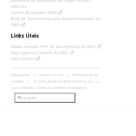
Biblioteca de exemplos de código da AWS
AWS CLI
Centro de Builders AWS
Blog de ferramentas para desenvolvedores da
AWS
Links Úteis
Baixar servidor MCP de documentos da AWS
Faça login no Console da AWS
AWS re:Post
Privacidade
Termos do site
Preferências de
cookies
© 2026, Amazon Web Services, Inc. ou
suas afiliadas. Todos os direitos reservados.
Português