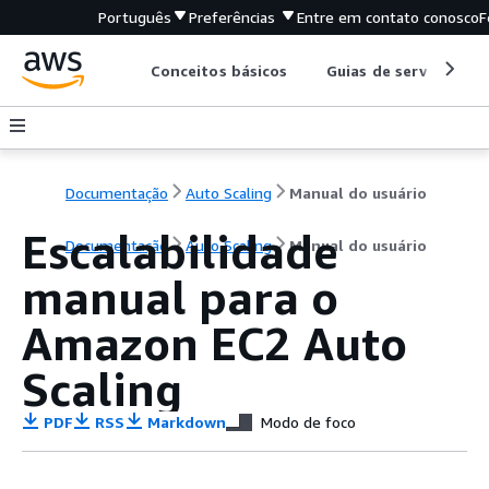
Português
Preferências
Entre em contato conosco
F
Conceitos básicos
Guias de serviço
Documentação
Auto Scaling
Manual do usuário
Escalabilidade
Documentação
Auto Scaling
Manual do usuário
manual para o
Amazon EC2 Auto
Scaling
PDF
RSS
Markdown
Modo de foco