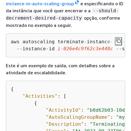
instance-in-auto-scaling-group
e especificando o ID
da instância que você quer encerrar e a
--should-
opção, conforme
decrement-desired-capacity
mostrado no exemplo a seguir.
aws autoscaling terminate-instance-in-aut
  --instance-id 
i-026e4c9f62c3e448c
 --sho
Este é um exemplo de saída, com detalhes sobre a
atividade de escalabilidade.
{
"Activities"
: [

{
"ActivityId"
: 
"b8d62b03-10d8-
"AutoScalingGroupName"
: 
"my-a
"Description"
: 
"Terminating E