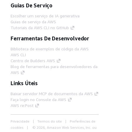
Guias De Serviço
Escolher um serviço de IA generativa
Guias de serviço da AWS
Tutoriais da AWS CLI no GitHub
Ferramentas De Desenvolvedor
Biblioteca de exemplos de código da AWS
AWS CLI
Centro de Builders AWS
Blog de ferramentas para desenvolvedores da
AWS
Links Úteis
Baixar servidor MCP de documentos da AWS
Faça login no Console da AWS
AWS re:Post
Privacidade
Termos do site
Preferências de
cookies
© 2026, Amazon Web Services, Inc. ou