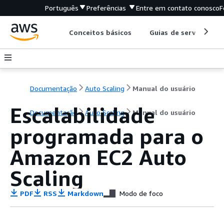
Português
Preferências
Entre em contato conosco
F
Conceitos básicos
Guias de serviço
Documentação
Auto Scaling
Manual do usuário
Escalabilidade
Documentação
Auto Scaling
Manual do usuário
programada para o
Amazon EC2 Auto
Scaling
PDF
RSS
Markdown
Modo de foco