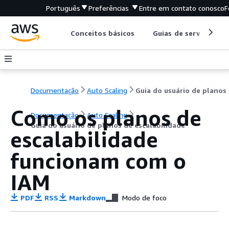
Português
Preferências
Entre em contato conosco
F
Conceitos básicos
Guias de serviço
Documentação
Auto Scaling
Gui
Como os planos de
Documentação
Auto Scaling
Guia do usuário de planos de escalabilidade
escalabilidade
funcionam com o
IAM
PDF
RSS
Markdown
Modo de foco