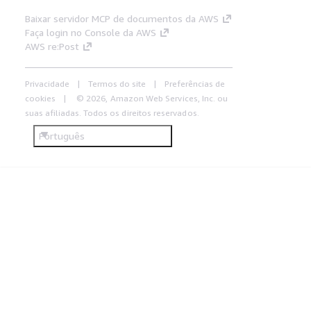
Baixar servidor MCP de documentos da AWS
Faça login no Console da AWS
AWS re:Post
Privacidade
Termos do site
Preferências de
cookies
© 2026, Amazon Web Services, Inc. ou
suas afiliadas. Todos os direitos reservados.
Português