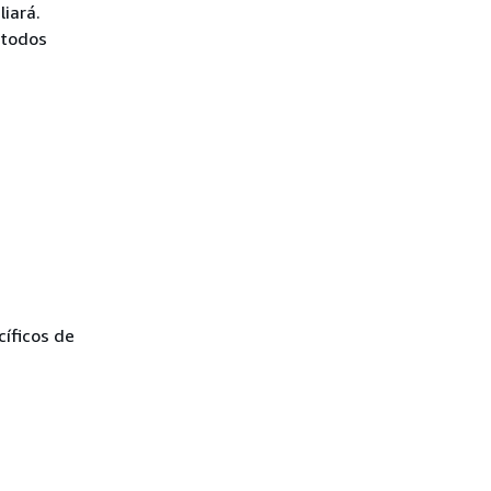
iará.
 todos
íficos de