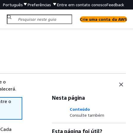
Português
Preferências
Entre em contato conosco
Feedback
Crie uma conta da AWS
e o
alecerá.
Nesta página
tre o
Conteúdo
Consulte também
 Cada
Esta página foi útil?