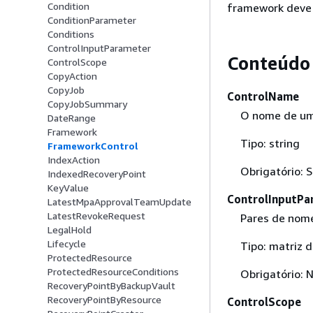
Condition
framework deve 
ConditionParameter
Conditions
ControlInputParameter
Conteúdo
ControlScope
CopyAction
CopyJob
ControlName
CopyJobSummary
O nome de um 
DateRange
Framework
Tipo: string
FrameworkControl
IndexAction
Obrigatório: 
IndexedRecoveryPoint
KeyValue
ControlInputPa
LatestMpaApprovalTeamUpdate
LatestRevokeRequest
Pares de nome
LegalHold
Lifecycle
Tipo: matriz 
ProtectedResource
ProtectedResourceConditions
Obrigatório: 
RecoveryPointByBackupVault
RecoveryPointByResource
ControlScope