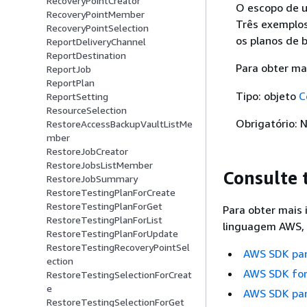
RecoveryPointCreator
O escopo de u
RecoveryPointMember
Três exemplos
RecoveryPointSelection
os planos de 
ReportDeliveryChannel
ReportDestination
Para obter ma
ReportJob
ReportPlan
Tipo: objeto
C
ReportSetting
ResourceSelection
Obrigatório: 
RestoreAccessBackupVaultListMe
mber
RestoreJobCreator
RestoreJobsListMember
Consulte
RestoreJobSummary
RestoreTestingPlanForCreate
RestoreTestingPlanForGet
Para obter mais
RestoreTestingPlanForList
linguagem AWS, 
RestoreTestingPlanForUpdate
RestoreTestingRecoveryPointSel
AWS SDK pa
ection
AWS SDK for
RestoreTestingSelectionForCreat
e
AWS SDK par
RestoreTestingSelectionForGet