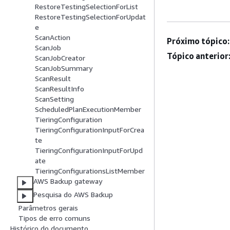
RestoreTestingSelectionForList
RestoreTestingSelectionForUpdat
e
ScanAction
Próximo tópico:
ScanJob
Tópico anterior
ScanJobCreator
ScanJobSummary
ScanResult
ScanResultInfo
ScanSetting
ScheduledPlanExecutionMember
TieringConfiguration
TieringConfigurationInputForCrea
te
TieringConfigurationInputForUpd
ate
TieringConfigurationsListMember
AWS Backup gateway
Pesquisa do AWS Backup
Parâmetros gerais
Tipos de erro comuns
Histórico do documento