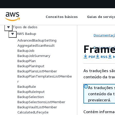
Monitoramento AWS Backup
Solução de problemas AWS Backup
API do AWS Backup
Conceitos básicos
Guias de serviç
Ações
Tipos de dados
AWS Backup
Documentaç
AdvancedBackupSetting
Frame
AggregatedScanResult
Documentaç
BackupJob
BackupJobSummary
PDF
RSS
M
BackupPlan
BackupPlanInput
As traduções são
BackupPlansListMember
BackupPlanTemplatesListMembe
conteúdo da trad
r
BackupRule
As traduções 
BackupRuleInput
conteúdo da tr
BackupSelection
prevalecerá.
BackupSelectionsListMember
BackupVaultListMember
Contém informaç
CalculatedLifecycle