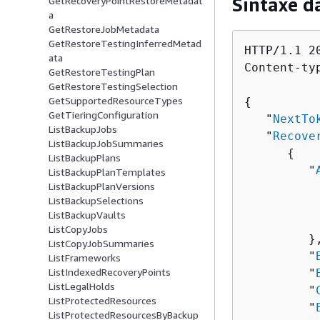
Sintaxe d
GetRecoveryPointRestoreMetadat
a
GetRestoreJobMetadata
GetRestoreTestingInferredMetad
HTTP/1.1 20
ata
Content-ty
GetRestoreTestingPlan
GetRestoreTestingSelection
GetSupportedResourceTypes
{
GetTieringConfiguration
   "
NextTo
ListBackupJobs
   "
Recove
ListBackupJobSummaries
{
ListBackupPlans
         "
ListBackupPlanTemplates
ListBackupPlanVersions
          
ListBackupSelections
          
ListBackupVaults
          
ListCopyJobs
         },
ListCopyJobSummaries
         "
ListFrameworks
ListIndexedRecoveryPoints
         "
ListLegalHolds
         "
ListProtectedResources
         "
ListProtectedResourcesByBackup