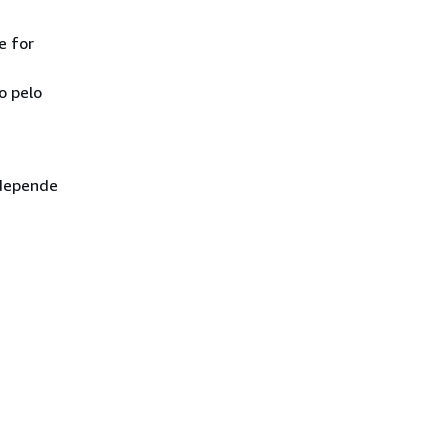
e for
o pelo
 depende