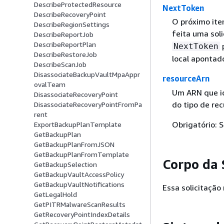
DescribeProtectedResource
NextToken
DescribeRecoveryPoint
O próximo item
DescribeRegionSettings
feita uma sol
DescribeReportJob
DescribeReportPlan
p
NextToken
DescribeRestoreJob
local apontad
DescribeScanJob
DisassociateBackupVaultMpaAppr
resourceArn
ovalTeam
Um ARN que id
DisassociateRecoveryPoint
do tipo de rec
DisassociateRecoveryPointFromPa
rent
Obrigatório: 
ExportBackupPlanTemplate
GetBackupPlan
GetBackupPlanFromJSON
GetBackupPlanFromTemplate
Corpo da 
GetBackupSelection
GetBackupVaultAccessPolicy
GetBackupVaultNotifications
Essa solicitação
GetLegalHold
GetPITRMalwareScanResults
GetRecoveryPointIndexDetails