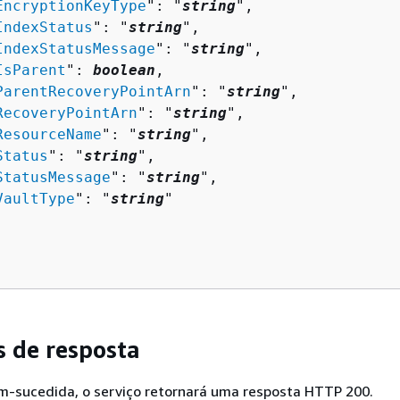
EncryptionKeyType
": "
string
",

IndexStatus
": "
string
",

IndexStatusMessage
": "
string
",

IsParent
": 
boolean
,

ParentRecoveryPointArn
": "
string
",

RecoveryPointArn
": "
string
",

ResourceName
": "
string
",

Status
": "
string
",

StatusMessage
": "
string
",

VaultType
": "
string
"

 de resposta
em-sucedida, o serviço retornará uma resposta HTTP 200.