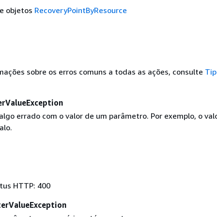
de objetos
RecoveryPointByResource
rmações sobre os erros comuns a todas as ações, consulte
Tip
erValueException
 algo errado com o valor de um parâmetro. Por exemplo, o val
alo.
tus HTTP: 400
erValueException