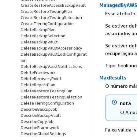
ManagedByAWS
CreateRestoreAccessBackupVault
CreateRestoreTestingPlan
Esse atributo
CreateRestoreTestingSelection
CreateTieringConfiguration
Se estiver de
DeleteBackupPlan
associados ao
DeleteBackupSelection
DeleteBackupVault
Se estiver de
DeleteBackupVaultAccessPolicy
recuperação a
DeleteBackupVaultLockConfigurat
ion
Tipo: booliano
DeleteBackupVaultNotifications
DeleteFramework
MaxResults
DeleteRecoveryPoint
DeleteReportPlan
O número máxi
DeleteRestoreTestingPlan
DeleteRestoreTestingSelection
DeleteTieringConfiguration
nota
DescribeBackupJob
O Amaz
DescribeBackupVault
DescribeCopyJob
DescribeFramework
Faixa válida: 
DescribeGlobalSettings