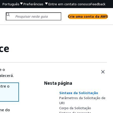
Português
Preferências
Entre em contato conosco
Feedback
Crie uma conta da AWS
ce
e o
alecerá.
Nesta página
tre o
Sintaxe da Solicitação
Parâmetros da Solicitação de
URI
Corpo da Solicitação
ome do
Sintaxe da resposta