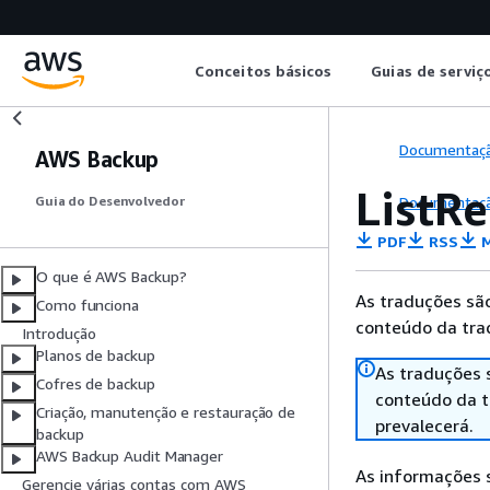
Conceitos básicos
Guias de serviç
Documentaç
AWS Backup
ListR
Documentaç
Guia do Desenvolvedor
PDF
RSS
M
O que é AWS Backup?
As traduções são
Como funciona
conteúdo da trad
Introdução
Planos de backup
As traduções 
Cofres de backup
conteúdo da tr
Criação, manutenção e restauração de
prevalecerá.
backup
AWS Backup Audit Manager
As informações 
Gerencie várias contas com AWS