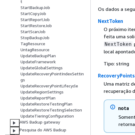
t
StartBackupJob
Os dados a segu
StartCopyJob
StartReportJob
NextToken
StartRestoreJob
O próximo item
StartScanJob
feita uma sol
StopBackupJob
p
TagResource
NextToken
UntagResource
local apontad
UpdateBackupPlan
UpdateFramework
Tipo: string
UpdateGlobalSettings
UpdateRecoveryPointIndexSettin
RecoveryPoints
gs
Uma matriz de
UpdateRecoveryPointLifecycle
recuperação d
UpdateRegionSettings
UpdateReportPlan
UpdateRestoreTestingPlan
nota
UpdateRestoreTestingSelection
UpdateTieringConfiguration
Soment
AWS Backup gateway
retorn
Pesquisa do AWS Backup