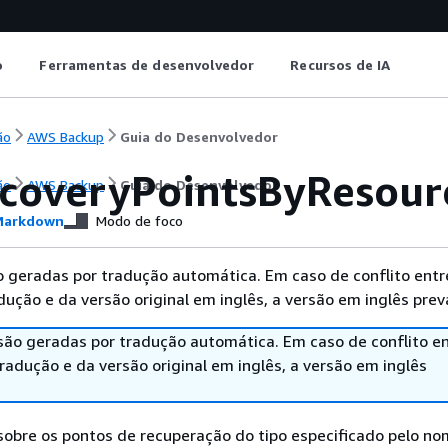
o
Ferramentas de desenvolvedor
Recursos de IA
ão
AWS Backup
Guia do Desenvolvedor
ecoveryPointsByResour
ão
AWS Backup
Guia do Desenvolvedor
arkdown
Modo de foco
 geradas por tradução automática. Em caso de conflito entr
ução e da versão original em inglês, a versão em inglês prev
são geradas por tradução automática. Em caso de conflito en
adução e da versão original em inglês, a versão em inglês
sobre os pontos de recuperação do tipo especificado pelo n