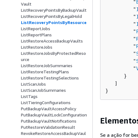
         "
Vault
         "
ListRecoveryPointsByBackupVault
ListRecoveryPointsByLegalHold
         "
ListRecoveryPointsByResource
         "
ListReportJobs
         "
ListReportPlans
         "
ListRestoreAccessBackupVaults
         "
ListRestoreJobs
ListRestoreJobsByProtectedReso
         "
urce
         "
ListRestoreJobSummaries
         "
ListRestoreTestingPlans
      }

ListRestoreTestingSelections
   ]

ListScanJobs
ListScanJobSummaries
}
ListTags
ListTieringConfigurations
PutBackupVaultAccessPolicy
PutBackupVaultLockConfiguration
Elementos
PutBackupVaultNotifications
PutRestoreValidationResult
RevokeRestoreAccessBackupVaul
Se a ação for b