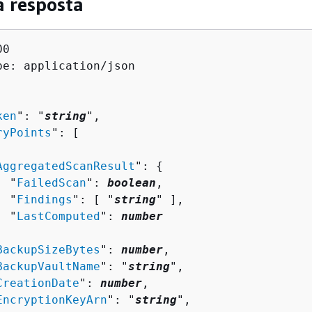
a resposta
0

pe: application/json

ken
": "
string
",

ryPoints
": [ 

AggregatedScanResult
": 
{
  "
FailedScan
": 
boolean
,

  "
Findings
": [ "
string
" ],

  "
LastComputed
": 
number


BackupSizeBytes
": 
number
,

BackupVaultName
": "
string
",

CreationDate
": 
number
,

EncryptionKeyArn
": "
string
",
