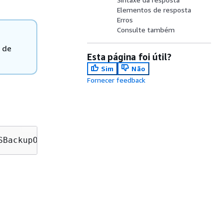
Elementos de resposta
Erros
Consulte também
 de
Esta página foi útil?
Sim
Não
Fornecer feedback
SBackupOnly=
ManagedByAWSBackupOnly
&maxResults