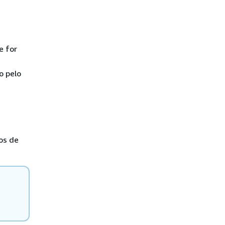
e for
o pelo
os de