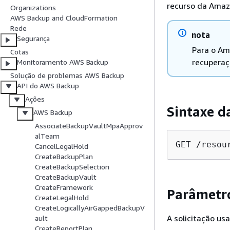
recurso da Amaz
Organizations
AWS Backup and CloudFormation
Rede
nota
Segurança
Para o Am
Cotas
recuperaç
Monitoramento AWS Backup
Solução de problemas AWS Backup
API do AWS Backup
Ações
Sintaxe d
AWS Backup
AssociateBackupVaultMpaApprov
alTeam
GET /resou
CancelLegalHold
CreateBackupPlan
CreateBackupSelection
CreateBackupVault
CreateFramework
Parâmetro
CreateLegalHold
CreateLogicallyAirGappedBackupV
A solicitação us
ault
CreateReportPlan