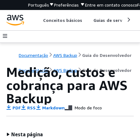
Português
Preferências
Entre em contato conosco
F
Conceitos básicos
Guias de serviço
Documentação
AWS Backup
Guia do Desenvolvedor
Medição, custos e
Documentação
AWS Backup
Guia do Desenvolvedor
cobrança para AWS
Backup
PDF
RSS
Markdown
Modo de foco
Nesta página