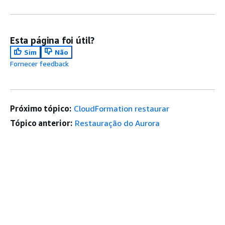
Esta página foi útil?
Sim
Não
Fornecer feedback
Próximo tópico:
CloudFormation restaurar
Tópico anterior:
Restauração do Aurora