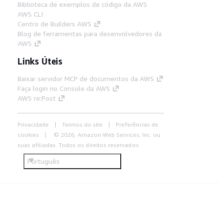
Biblioteca de exemplos de código da AWS
AWS CLI
Centro de Builders AWS
Blog de ferramentas para desenvolvedores da
AWS
Links Úteis
Baixar servidor MCP de documentos da AWS
Faça login no Console da AWS
AWS re:Post
Privacidade
Termos do site
Preferências de
cookies
© 2026, Amazon Web Services, Inc. ou
suas afiliadas. Todos os direitos reservados.
Português