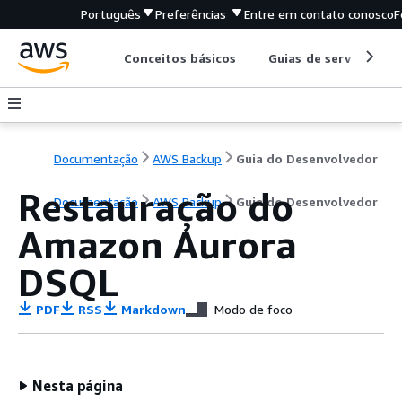
Português
Preferências
Entre em contato conosco
F
Conceitos básicos
Guias de serviço
Documentação
AWS Backup
Guia do Desenvolvedor
Restauração do
Documentação
AWS Backup
Guia do Desenvolvedor
Amazon Aurora
DSQL
PDF
RSS
Markdown
Modo de foco
Nesta página