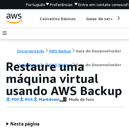
Português
Preferências
Entre em contato conosco
F
Conceitos básicos
Guias de serviço
Documentação
AWS Backup
Guia do Desenvolvedor
Restaure uma
Documentação
AWS Backup
Guia do Desenvolvedor
máquina virtual
usando AWS Backup
PDF
RSS
Markdown
Modo de foco
Nesta página