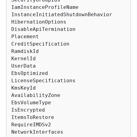
IamInstanceProfileName

InstanceInitiatedShutdownBehavior

HibernationOptions

DisableApiTermination

Placement

CreditSpecification

RamdiskId

KernelId

UserData

EbsOptimized

LicenseSpecifications

KmsKeyId

AvailabilityZone

EbsVolumeType

IsEncrypted

ItemsToRestore

RequireIMDSv2

NetworkInterfaces