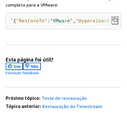
completa para a VMware:
'
{
"RestoreTo"
:
"VMware"
,
"HypervisorArn"
:
"a
Esta página foi útil?
Sim
Não
Fornecer feedback
Próximo tópico:
Teste de restauração
Tópico anterior:
Restauração do Timestream