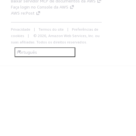
Baixar servidor MCP de documentos da AWS
Faça login no Console da AWS
AWS re:Post
Privacidade
Termos do site
Preferências de
cookies
© 2026, Amazon Web Services, Inc. ou
suas afiliadas. Todos os direitos reservados.
Português