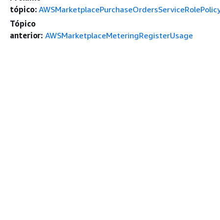
tópico:
AWSMarketplacePurchaseOrdersServiceRolePolic
Tópico
anterior:
AWSMarketplaceMeteringRegisterUsage