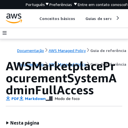
Português
Preferências
Entre em contato conosco
F
Conceitos básicos
Guias de serviço
Documentação
AWS Managed Policy
Guia de referência
AWSMarketplacePr
Documentação
AWS Managed Policy
Guia de referência
ocurementSystemA
dminFullAccess
PDF
Markdown
Modo de foco
Nesta página