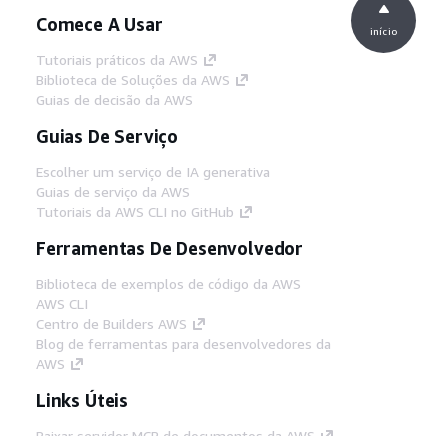
Comece A Usar
início
Tutoriais práticos da AWS
Biblioteca de Soluções da AWS
Guias de decisão da AWS
Guias De Serviço
Escolher um serviço de IA generativa
Guias de serviço da AWS
Tutoriais da AWS CLI no GitHub
Ferramentas De Desenvolvedor
Biblioteca de exemplos de código da AWS
AWS CLI
Centro de Builders AWS
Blog de ferramentas para desenvolvedores da
AWS
Links Úteis
Baixar servidor MCP de documentos da AWS