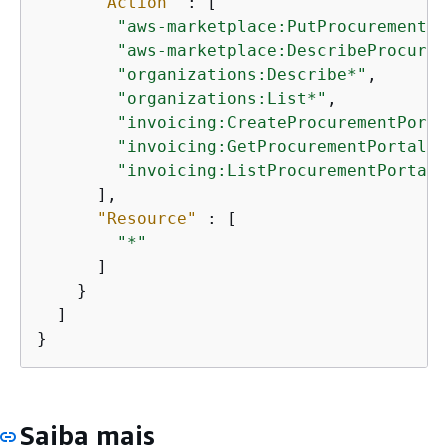
"Action"
 : [

"aws-marketplace:PutProcurementSy
"aws-marketplace:DescribeProcurem
"organizations:Describe*"
,

"organizations:List*"
,

"invoicing:CreateProcurementPorta
"invoicing:GetProcurementPortalPr
"invoicing:ListProcurementPortalP
      ],

"Resource"
 : [

"*"
      ]

    }

  ]

}
Saiba mais