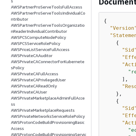
Documento
s
AWSPartnerProServeToolsFullAccess
AWSPartnerProServeToolsIndividualCo
ntributor
{
AWSPartnerProServeToolsOrganizatio
"Version
nReaderIndividualContributor
"Stateme
AWSPCSComputeNodePolicy
{
AWSPCSServiceRolePolicy
AWSPriceListServiceFullAccess
"Sid
AWSPrivateCAAuditor
"Eff
AWSPrivateCAConnectorForKubernete
"Act
sPolicy
"r
AWSPrivateCAFullAccess
      ],

AWSPrivateCAPrivilegedUser
AWSPrivateCAReadOnly
"Res
AWSPrivateCAUser
    },

AWSPrivateMarketplaceAdminFullAcce
{
ss
"Sid
AWSPrivateMarketplaceRequests
"Eff
AWSPrivateNetworksServiceRolePolicy
AWSProtonCodeBuildProvisioningBasic
"Act
Access
"e
AWSProtonCodeBuildProvisioningServic