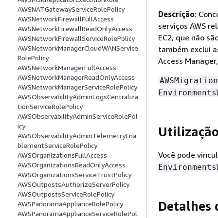
AWSNATGatewayServiceRolePolicy
Descrição
: Conc
AWSNetworkFirewallFullAccess
serviços AWS re
AWSNetworkFirewallReadOnlyAccess
EC2, que não são
AWSNetworkFirewallServiceRolePolicy
AWSNetworkManagerCloudWANService
também exclui a
RolePolicy
Access Manager,
AWSNetworkManagerFullAccess
AWSNetworkManagerReadOnlyAccess
AWSMigration
AWSNetworkManagerServiceRolePolicy
Environments
AWSObservabilityAdminLogsCentraliza
tionServiceRolePolicy
AWSObservabilityAdminServiceRolePol
icy
Utilização
AWSObservabilityAdminTelemetryEna
blementServiceRolePolicy
Você pode vincu
AWSOrganizationsFullAccess
AWSOrganizationsReadOnlyAccess
Environments
AWSOrganizationsServiceTrustPolicy
AWSOutpostsAuthorizeServerPolicy
AWSOutpostsServiceRolePolicy
Detalhes 
AWSPanoramaApplianceRolePolicy
AWSPanoramaApplianceServiceRolePol