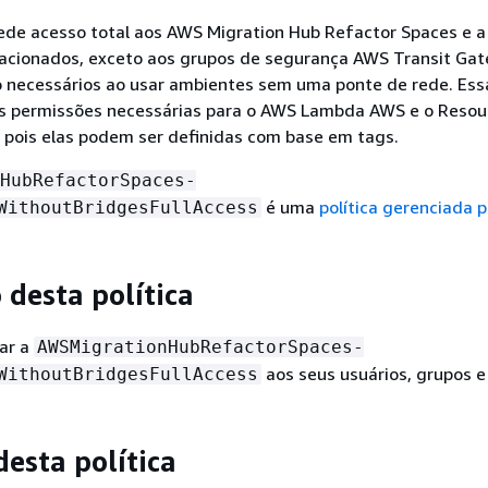
ede acesso total aos AWS Migration Hub Refactor Spaces e a
lacionados, exceto aos grupos de segurança AWS Transit Ga
 necessários ao usar ambientes sem uma ponte de rede. Essa
s permissões necessárias para o AWS Lambda AWS e o Resou
 pois elas podem ser definidas com base em tags.
HubRefactorSpaces-
é uma
política gerenciada 
WithoutBridgesFullAccess
 desta política
lar a
AWSMigrationHubRefactorSpaces-
aos seus usuários, grupos e 
WithoutBridgesFullAccess
desta política