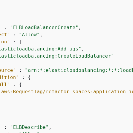
"
 : 
"ELBLoadBalancerCreate"
,

ect"
 : 
"Allow"
,

ion"
 : [

lasticloadbalancing:AddTags"
,

lasticloadbalancing:CreateLoadBalancer"
ource"
 : 
"arn:*:elasticloadbalancing:*:*:load
dition"
 : 
{
ull"
 : 
{
"aws:RequestTag/refactor-spaces:application-i
"
 : 
"ELBDescribe"
,
