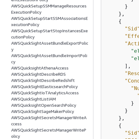
AWSQuickSetupSSMManageResources
      }

ExecutionPolicy
    },

AWSQuickSetupStartSSMAssociationsE
{
xecutionPolicy
"Sid
AWSQuickSetupStartStopInstancesExe
"Eff
cutionPolicy
AWSQuickSightAssetBundleExportPolic
"Act
y
"e
AWSQuickSightAssetBundleImportPoli
"e
cy
      ],

AWSQuicksightAthenaAccess
"Res
AWSQuickSightDescribeRDS
AWSQuickSightDescribeRedshift
"Con
AWSQuickSightElasticsearchPolicy
"N
AWSQuickSightIoTAnalyticsAccess
AWSQuickSightListIAM
        }

AWSQuicksightOpenSearchPolicy
      }

AWSQuickSightSageMakerPolicy
AWSQuickSightSecretsManagerWriteA
    },

ccess
{
AWSQuickSightSecretsManagerWriteP
"Sid
olicy