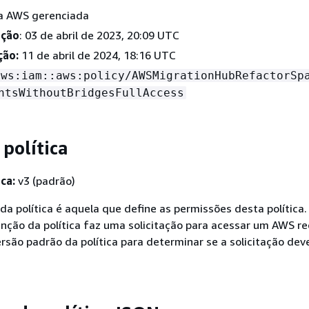
ica AWS gerenciada
ação
: 03 de abril de 2023, 20:09 UTC
ção:
11 de abril de 2024, 18:16 UTC
aws:iam::aws:policy/AWSMigrationHubRefactorSp
ntsWithoutBridgesFullAccess
 política
ca:
v3 (padrão)
da política é aquela que define as permissões desta política
nção da política faz uma solicitação para acessar um AWS re
ersão padrão da política para determinar se a solicitação dev