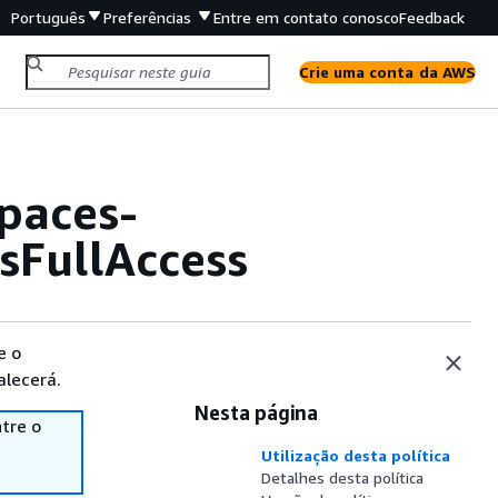
Português
Preferências
Entre em contato conosco
Feedback
Crie uma conta da AWS
paces-
sFullAccess
e o
alecerá.
Nesta página
tre o
Utilização desta política
Detalhes desta política