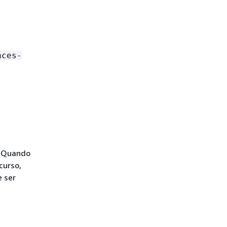
aces-
. Quando
curso,
e ser