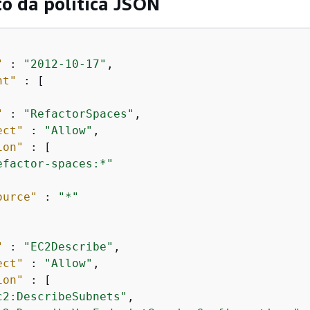
 da política JSON
"
 : 
"2012-10-17"
,

nt"
 : [

"
 : 
"RefactorSpaces"
,

ect"
 : 
"Allow"
,

ion"
 : [

efactor-spaces:*"
ource"
 : 
"*"
"
 : 
"EC2Describe"
,

ect"
 : 
"Allow"
,

ion"
 : [

c2:DescribeSubnets"
,
