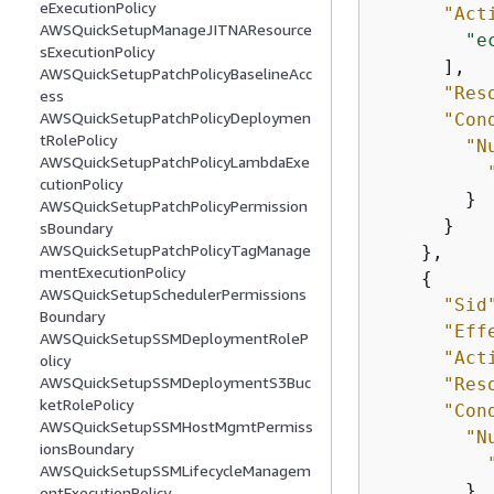
eExecutionPolicy
"Act
AWSQuickSetupManageJITNAResource
"e
sExecutionPolicy
      ],

AWSQuickSetupPatchPolicyBaselineAcc
"Res
ess
AWSQuickSetupPatchPolicyDeploymen
"Con
tRolePolicy
"N
AWSQuickSetupPatchPolicyLambdaExe
cutionPolicy
        }

AWSQuickSetupPatchPolicyPermission
      }

sBoundary
AWSQuickSetupPatchPolicyTagManage
    },

mentExecutionPolicy
{
AWSQuickSetupSchedulerPermissions
"Sid
Boundary
"Eff
AWSQuickSetupSSMDeploymentRoleP
"Act
olicy
AWSQuickSetupSSMDeploymentS3Buc
"Res
ketRolePolicy
"Con
AWSQuickSetupSSMHostMgmtPermiss
"N
ionsBoundary
AWSQuickSetupSSMLifecycleManagem
        }

entExecutionPolicy