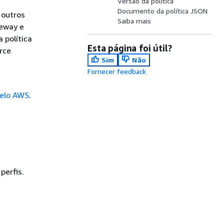
Versão da política
Documento da política JSON
 outros
Saiba mais
teway e
 política
Esta página foi útil?
rce
Sim
Não
Fornecer feedback
pelo AWS
.
perfis.