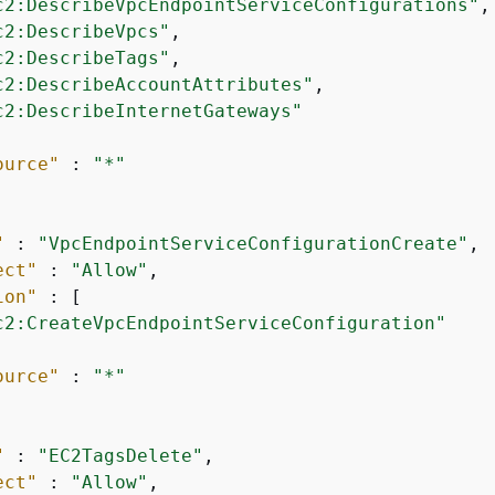
c2:DescribeVpcEndpointServiceConfigurations"
,

c2:DescribeVpcs"
,

c2:DescribeTags"
,

c2:DescribeAccountAttributes"
,

c2:DescribeInternetGateways"
ource"
 : 
"*"
"
 : 
"VpcEndpointServiceConfigurationCreate"
,

ect"
 : 
"Allow"
,

ion"
 : [

c2:CreateVpcEndpointServiceConfiguration"
ource"
 : 
"*"
"
 : 
"EC2TagsDelete"
,

ect"
 : 
"Allow"
,
