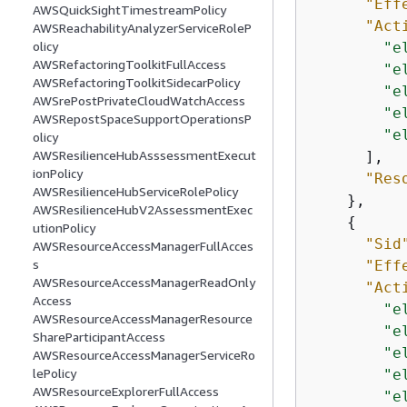
"Eff
AWSQuickSightTimestreamPolicy
"Act
AWSReachabilityAnalyzerServiceRoleP
olicy
"e
AWSRefactoringToolkitFullAccess
"e
AWSRefactoringToolkitSidecarPolicy
"e
AWSrePostPrivateCloudWatchAccess
"e
AWSRepostSpaceSupportOperationsP
"e
olicy
AWSResilienceHubAsssessmentExecut
      ],

ionPolicy
"Res
AWSResilienceHubServiceRolePolicy
    },

AWSResilienceHubV2AssessmentExec
{
utionPolicy
"Sid
AWSResourceAccessManagerFullAcces
s
"Eff
AWSResourceAccessManagerReadOnly
"Act
Access
"e
AWSResourceAccessManagerResource
"e
ShareParticipantAccess
"e
AWSResourceAccessManagerServiceRo
lePolicy
"e
AWSResourceExplorerFullAccess
"e