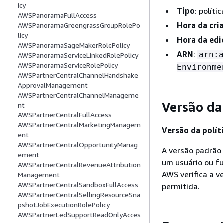
icy
Tipo
: polít
AWSPanoramaFullAccess
Hora da cri
AWSPanoramaGreengrassGroupRolePo
licy
Hora da edi
AWSPanoramaSageMakerRolePolicy
ARN
:
arn:
AWSPanoramaServiceLinkedRolePolicy
AWSPanoramaServiceRolePolicy
Environme
AWSPartnerCentralChannelHandshake
ApprovalManagement
AWSPartnerCentralChannelManageme
Versão da
nt
AWSPartnerCentralFullAccess
AWSPartnerCentralMarketingManagem
Versão da políti
ent
AWSPartnerCentralOpportunityManag
A versão padrão 
ement
um usuário ou fu
AWSPartnerCentralRevenueAttribution
AWS verifica a v
Management
AWSPartnerCentralSandboxFullAccess
permitida.
AWSPartnerCentralSellingResourceSna
pshotJobExecutionRolePolicy
AWSPartnerLedSupportReadOnlyAcces