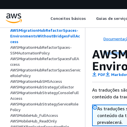
AWSMigrationHubOrchestratorInstanc
eRolePolicy
AWSMigrationHubOrchestratorPlugin
Conceitos básicos
Guias de serviç
AWSMigrationHubOrchestratorServiceR
olePolicy
AWSMigrationHubRefactorSpaces-
EnvironmentsWithoutBridgesFullAc
Documentaç
cess
AWSMigrationHubRefactorSpaces-
AWSMi
Documentaç
SSMAutomationPolicy
AWSMigrationHubRefactorSpacesFullA
Envir
ccess
AWSMigrationHubRefactorSpacesServic
PDF
Markdo
eRolePolicy
AWSMigrationHubSMSAccess
AWSMigrationHubStrategyCollector
As traduções são
AWSMigrationHubStrategyConsoleFull
conteúdo da trad
Access
AWSMigrationHubStrategyServiceRole
As traduções 
Policy
conteúdo da tr
AWSMobileHub_FullAccess
AWSMobileHub_ReadOnly
prevalecerá.
AWSMSKReplicatorExecutionRole