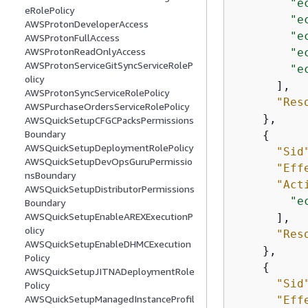
"e
eRolePolicy
"e
AWSProtonDeveloperAccess
"e
AWSProtonFullAccess
AWSProtonReadOnlyAccess
"e
AWSProtonServiceGitSyncServiceRoleP
"e
olicy
      ],

AWSProtonSyncServiceRolePolicy
"Res
AWSPurchaseOrdersServiceRolePolicy
    },

AWSQuickSetupCFGCPacksPermissions
Boundary
{
AWSQuickSetupDeploymentRolePolicy
"Sid
AWSQuickSetupDevOpsGuruPermissio
"Eff
nsBoundary
"Act
AWSQuickSetupDistributorPermissions
"e
Boundary
AWSQuickSetupEnableAREXExecutionP
      ],

olicy
"Res
AWSQuickSetupEnableDHMCExecution
    },

Policy
{
AWSQuickSetupJITNADeploymentRole
"Sid
Policy
AWSQuickSetupManagedInstanceProfil
"Eff