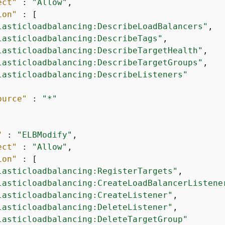
ect"
 : 
"Allow"
,

ion"
 : [

lasticloadbalancing:DescribeLoadBalancers"
,

lasticloadbalancing:DescribeTags"
,

lasticloadbalancing:DescribeTargetHealth"
,

lasticloadbalancing:DescribeTargetGroups"
,

lasticloadbalancing:DescribeListeners"
ource"
 : 
"*"
"
 : 
"ELBModify"
,

ect"
 : 
"Allow"
,

ion"
 : [

lasticloadbalancing:RegisterTargets"
,

lasticloadbalancing:CreateLoadBalancerListene
lasticloadbalancing:CreateListener"
,

lasticloadbalancing:DeleteListener"
,

lasticloadbalancing:DeleteTargetGroup"