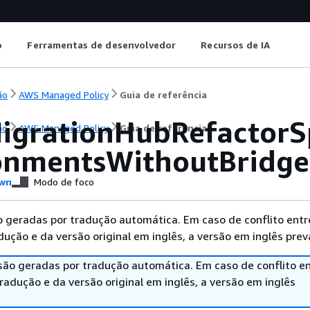
o
Ferramentas de desenvolvedor
Recursos de IA
ão
AWS Managed Policy
Guia de referência
grationHubRefactorS
ão
AWS Managed Policy
Guia de referência
onmentsWithoutBridge
wn
Modo de foco
 geradas por tradução automática. Em caso de conflito entr
ução e da versão original em inglês, a versão em inglês prev
são geradas por tradução automática. Em caso de conflito en
adução e da versão original em inglês, a versão em inglês