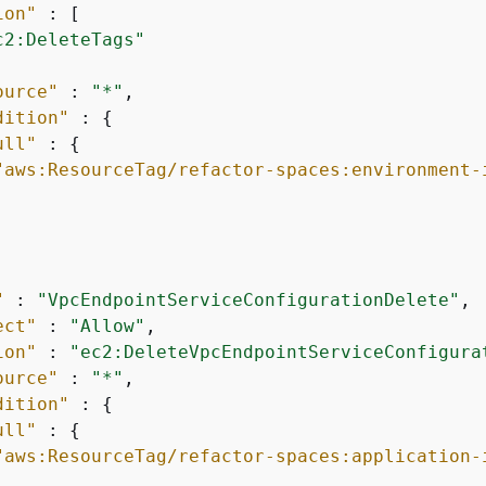
ion"
 : [

c2:DeleteTags"
ource"
 : 
"*"
,

dition"
 : 
{
ull"
 : 
{
"aws:ResourceTag/refactor-spaces:environment-
"
 : 
"VpcEndpointServiceConfigurationDelete"
,

ect"
 : 
"Allow"
,

ion"
 : 
"ec2:DeleteVpcEndpointServiceConfigura
ource"
 : 
"*"
,

dition"
 : 
{
ull"
 : 
{
"aws:ResourceTag/refactor-spaces:application-