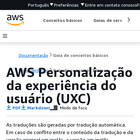
Português
Preferências
Entre em contato conosco
F
Conceitos básicos
Guias de serviço
Documentação
Guia de conceitos básicos
AWS Personalização
Documentação
Guia de conceitos básicos
da experiência do
usuário (UXC)
PDF
Markdown
Modo de foco
As traduções são geradas por tradução automática.
Em caso de conflito entre o conteúdo da tradução e da
versão original em inglês, a versão em inglês