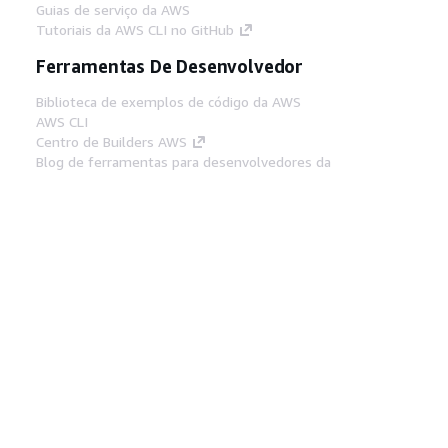
Guias de serviço da AWS
Tutoriais da AWS CLI no GitHub
Ferramentas De Desenvolvedor
Biblioteca de exemplos de código da AWS
AWS CLI
Centro de Builders AWS
Blog de ferramentas para desenvolvedores da
AWS
Links Úteis
Baixar servidor MCP de documentos da AWS
Faça login no Console da AWS
AWS re:Post
Privacidade
Termos do site
Preferências de
cookies
© 2026, Amazon Web Services, Inc. ou
suas afiliadas. Todos os direitos reservados.
Português