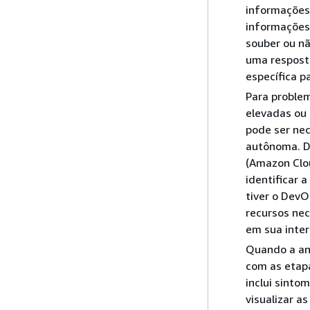
informações 
informações 
souber ou nã
uma resposta
específica 
Para proble
elevadas ou
pode ser ne
autônoma. D
(Amazon Clo
identificar 
tiver o DevO
recursos nec
em sua inter
Quando a aná
com as etap
inclui sinto
visualizar a