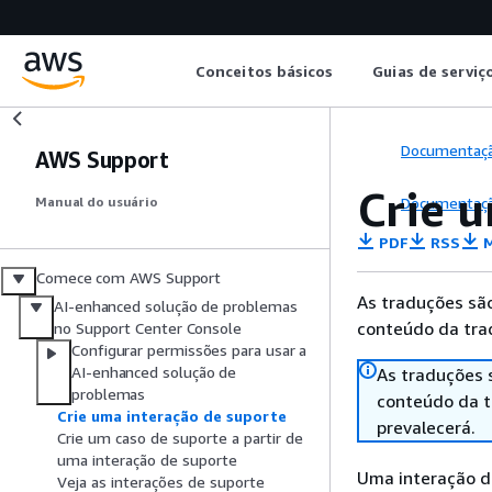
Conceitos básicos
Guias de serviç
Documentaç
AWS Support
Crie 
Documentaç
Manual do usuário
PDF
RSS
M
Comece com AWS Support
As traduções são
AI-enhanced solução de problemas
conteúdo da trad
no Support Center Console
Configurar permissões para usar a
AI-enhanced solução de
As traduções 
problemas
conteúdo da tr
Crie uma interação de suporte
prevalecerá.
Crie um caso de suporte a partir de
uma interação de suporte
Uma interação d
Veja as interações de suporte