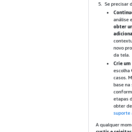
Se precisar 
Continu
análise 
obter u
adiciona
contextu
novo pro
da tela.
Crie um
escolha
casos. 
base na 
conforme
etapas d
obter de
suporte 
A qualquer mome
curtir
e rejeitar