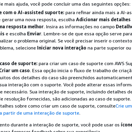
de mais ajuda, você pode concluir uma das seguintes opções:
e com o AI-assisted suporte:
para refinar ainda mais a AI-a
e gerar uma nova resposta, escolha
Adicionar mais detalhes
ma resposta melhor
. Insira as informações no campo
Detalh
is
e escolha
Enviar
. Lembre-se de que essa opção serve par
alizar o problema original. Se você precisar inserir o context
blema, selecione
Iniciar nova interação
na parte superior ou 
 caso de suporte:
para criar um caso de suporte com AWS Su
Criar um caso
. Essa opção inicia o fluxo de trabalho de criaç
Muitos dos detalhes do caso são preenchidos automaticamen
sua interação com o suporte. Você pode alterar essas infor
 necessário. Sua interação de suporte, incluindo detalhes d
e resolução fornecidas, são adicionadas ao caso de suporte.
talhes sobre como criar um caso de suporte, consulte
Crie um
a partir de uma interação de suporte
.
nto durante a interação de suporte, você pode usar os
ícon
para fornecer feedback sobre sua experiência.