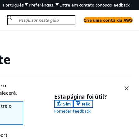
Português
Preferências
Entre em contato conosco
Feedback
Crie uma conta da AWS
te
e o
alecerá.
Esta página foi útil?
Sim
Não
tre o
Fornecer feedback
ort.