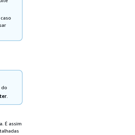
ulte
 caso
sar
 do
ter
.
a. É assim
etalhadas