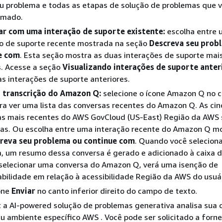
u problema e todas as etapas de solução de problemas que v
omado.
ar com uma interação de suporte existente:
escolha entre
ão de suporte recente mostrada na seção
Descreva seu prob
e com
. Esta seção mostra as duas interações de suporte mai
. Acesse a seção
Visualizando interações de suporte anter
as interações de suporte anteriores.
 transcrição do Amazon Q:
selecione o ícone Amazon Q no 
ra ver uma lista das conversas recentes do Amazon Q. As cin
as mais recentes do AWS GovCloud (US-East) Região da AWS
as. Ou escolha entre uma interação recente do Amazon Q m
reva seu problema ou continue com
. Quando você selecion
, um resumo dessa conversa é gerado e adicionado à caixa d
selecionar uma conversa do Amazon Q, verá uma isenção de
bilidade em relação à acessibilidade Região da AWS do usuár
one
Enviar
no canto inferior direito do campo de texto.
 a AI-powered solução de problemas generativa analisa sua 
u ambiente específico AWS . Você pode ser solicitado a forn