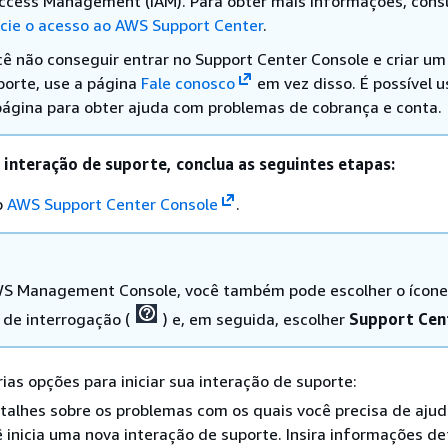
ccess Management (IAM). Para obter mais informações, cons
cie o acesso ao AWS Support Center
.
cê não conseguir entrar no Support Center Console e criar um
porte, use a página
Fale conosco
em vez disso. É possível u
página para obter ajuda com problemas de cobrança e conta.
a interação de suporte, conclua as seguintes etapas:
o
AWS Support Center Console
.
S Management Console, você também pode escolher o ícone
 de interrogação (
) e, em seguida, escolher
Support Cen
ias opções para iniciar sua interação de suporte:
etalhes sobre os problemas com os quais você precisa de ajud
 inicia uma nova interação de suporte. Insira informações d