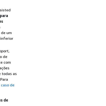
ssisted
 para
es
a
o de um
inferior
pport,
ão de
te com
mações
e todas as
 Para
 caso de
es de