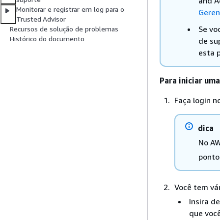
and A
Monitorar e registrar em log para o
Geren
Trusted Advisor
Se vo
Recursos de solução de problemas
Histórico do documento
de su
esta 
Para iniciar um
Faça login n
dica
No AW
ponto
Você tem vár
Insira d
que você