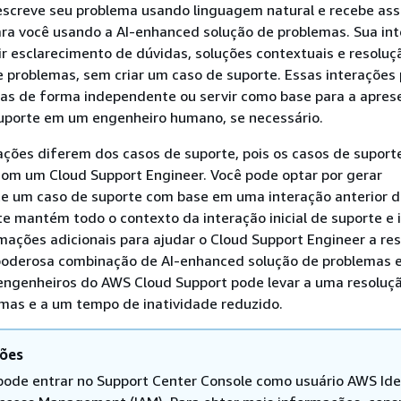
escreve seu problema usando linguagem natural e recebe ass
ara você usando a AI-enhanced solução de problemas. Sua in
luir esclarecimento de dúvidas, soluções contextuais e resoluç
 problemas, sem criar um caso de suporte. Essas interaçõe
mas de forma independente ou servir como base para a apre
uporte em um engenheiro humano, se necessário.
ações diferem dos casos de suporte, pois os casos de suport
com um Cloud Support Engineer. Você pode optar por gerar
 um caso de suporte com base em uma interação anterior d
e mantém todo o contexto da interação inicial de suporte e in
ações adicionais para ajudar o Cloud Support Engineer a res
poderosa combinação de AI-enhanced solução de problemas 
 engenheiros do AWS Cloud Support pode levar a uma resoluç
emas e a um tempo de inatividade reduzido.
ões
pode entrar no Support Center Console como usuário AWS Ide