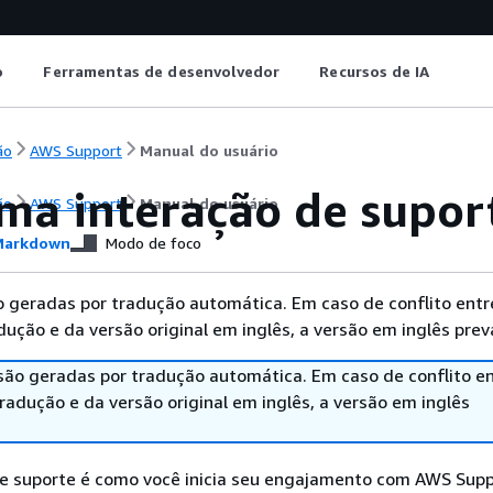
o
Ferramentas de desenvolvedor
Recursos de IA
ão
AWS Support
Manual do usuário
uma interação de supor
ão
AWS Support
Manual do usuário
arkdown
Modo de foco
 geradas por tradução automática. Em caso de conflito entr
ução e da versão original em inglês, a versão em inglês prev
são geradas por tradução automática. Em caso de conflito en
adução e da versão original em inglês, a versão em inglês
e suporte é como você inicia seu engajamento com AWS Supp