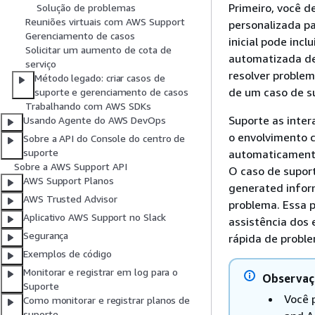
Primeiro, você d
Solução de problemas
Reuniões virtuais com AWS Support
personalizada p
Gerenciamento de casos
inicial pode inc
Solicitar um aumento de cota de
automatizada de
serviço
resolver proble
Método legado: criar casos de
de um caso de s
suporte e gerenciamento de casos
Trabalhando com AWS SDKs
Suporte as inter
Usando Agente do AWS DevOps
o envolvimento 
Sobre a API do Console do centro de
suporte
automaticamente
Sobre a AWS Support API
O caso de suport
AWS Support Planos
generated inform
AWS Trusted Advisor
problema. Essa 
Aplicativo AWS Support no Slack
assistência dos
Segurança
rápida de probl
Exemplos de código
Monitorar e registrar em log para o
Observaç
Suporte
Você 
Como monitorar e registrar planos de
suporte