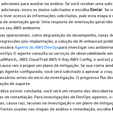
adicionais para auxiliar na análise. Se você receber uma soli
adicionais, insira os dados solicitados e escolha
Enviar
. Se 
o tiver acesso às informações solicitadas, pule esta etapa e
 de orientação geral. Uma resposta de orientação geral não
para seu AWS ambiente.
mas operacionais, como degradação do desempenho, taxas de
 regressões pós-implantação, a solução de AI-enhanced prob
cessária
Agente do AWS DevOps
para investigar seu ambient
evOps O agente consulta os serviços de observabilidade em
udWatch,, AWS CloudTrail AWS X-Ray AWS Config, e outros) 
a causa raiz e propor um plano de mitigação. Se sua conta ain
ps Agente configurado, você será solicitado a aprovar a cria
essários antes do início da investigação. O progresso flui d
ação de suporte.
lise estiver concluída, você verá um resumo das descobertas
as de remediação. Para investigações de DevOps agentes, o
mas, causa raiz, lacunas na investigação e um plano de mitiga
s fontes usadas nas etapas de análise e remediação, escolha