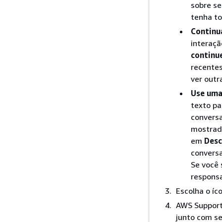
sobre se
tenha t
Continu
interaç
continu
recentes
ver outr
Use uma
texto pa
convers
mostrad
em
Desc
conversa
Se você 
responsa
Escolha o íc
AWS Support
junto com se