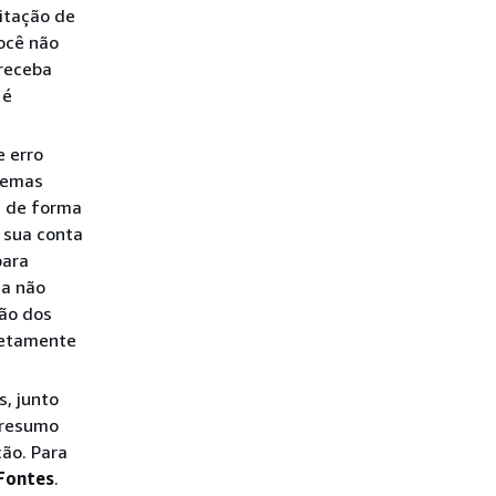
citação de
você não
 receba
 é
 erro
lemas
e de forma
 sua conta
para
da não
ção dos
iretamente
, junto
 resumo
ção. Para
Fontes
.