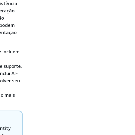
istência
teração
ão
s podem
sentação
e incluem
e suporte.
clui AI-
olver seu
e
ão mais
ntity