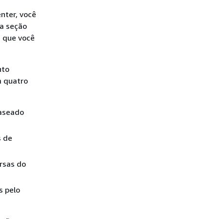
nter, você
ta seção
a que você
nto
m quatro
baseado
s de
rsas do
s pelo