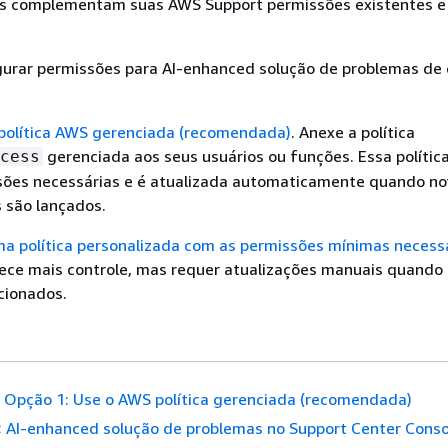
s complementam suas AWS Support permissões existentes e
gurar permissões para AI-enhanced solução de problemas de
 política AWS gerenciada (recomendada)
. Anexe a política
gerenciada aos seus usuários ou funções. Essa política 
cess
sões necessárias e é atualizada automaticamente quando n
 são lançados.
ma política personalizada com as permissões mínimas necess
ce mais controle, mas requer atualizações manuais quando
cionados.
Opção 1: Use o AWS política gerenciada (recomendada)
:
AI-enhanced solução de problemas no Support Center Conso