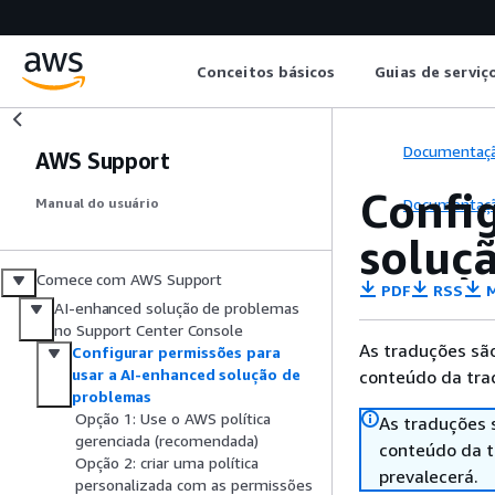
Conceitos básicos
Guias de serviç
Documentaç
AWS Support
Confi
Documentaç
Manual do usuário
soluç
Comece com AWS Support
PDF
RSS
M
AI-enhanced solução de problemas
no Support Center Console
As traduções são
Configurar permissões para
usar a AI-enhanced solução de
conteúdo da trad
problemas
Opção 1: Use o AWS política
As traduções 
gerenciada (recomendada)
conteúdo da tr
Opção 2: criar uma política
prevalecerá.
personalizada com as permissões