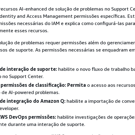
recursos AI-enhanced de solução de problemas no Support Ce
Identity and Access Management permissões específicas. Es
issões necessárias do IAM e explica como configurá-las par
mente esses recursos.
olução de problemas requer permissões além do gerenciame
casos de suporte. As permissões necessárias se enquadram e
de interação de suporte:
habilite o novo fluxo de trabalho 
 no Support Center.
permissões de classificação: Permita
o acesso aos recurso
o de AI-powered problemas.
de integração do Amazon Q:
habilite a importação de conve
veloper.
AWS DevOps permissões:
habilite investigações de operaçõe
te durante uma interação de suporte.