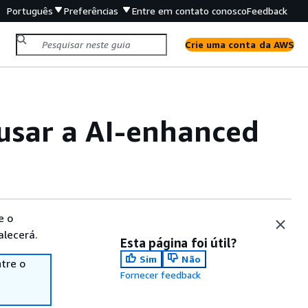
Português
Preferências
Entre em contato conosco
Feedback
Crie uma conta da AWS
usar a AI-enhanced
e o
alecerá.
Esta página foi útil?
Sim
Não
tre o
Fornecer feedback