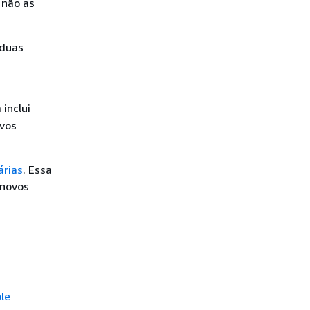
 não as
 duas
inclui
ovos
árias
. Essa
 novos
le