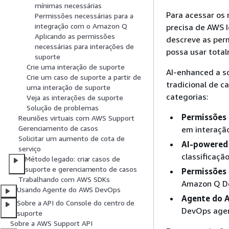
mínimas necessárias
Para acessar os 
Permissões necessárias para a
integração com o Amazon Q
precisa de AWS 
Aplicando as permissões
descreve as perm
necessárias para interações de
possa usar total
suporte
Crie uma interação de suporte
AI-enhanced a s
Crie um caso de suporte a partir de
tradicional de 
uma interação de suporte
categorias:
Veja as interações de suporte
Solução de problemas
Permissões 
Reuniões virtuais com AWS Support
Gerenciamento de casos
em interação
Solicitar um aumento de cota de
AI-powered 
serviço
classificaçã
Método legado: criar casos de
suporte e gerenciamento de casos
Permissões 
Trabalhando com AWS SDKs
Amazon Q De
Usando Agente do AWS DevOps
Agente do 
Sobre a API do Console do centro de
DevOps agen
suporte
Sobre a AWS Support API