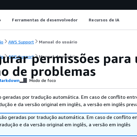
o
Ferramentas de desenvolvedor
Recursos de IA
ão
AWS Support
Manual do usuário
gurar permissões para 
ão
AWS Support
Manual do usuário
ão de problemas
arkdown
Modo de foco
 geradas por tradução automática. Em caso de conflito entr
ução e da versão original em inglês, a versão em inglês prev
são geradas por tradução automática. Em caso de conflito en
adução e da versão original em inglês, a versão em inglês