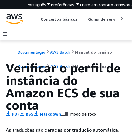
Português
Preferências
Entre em contato conosco
F
Conceitos básicos
Guias de serviço
Documentação
AWS Batch
Manual do usuário
Verificar o perfil de
Documentação
AWS Batch
Manual do usuário
instância do
Amazon ECS de sua
conta
PDF
RSS
Markdown
Modo de foco
As traduções são geradas por tradução automática.