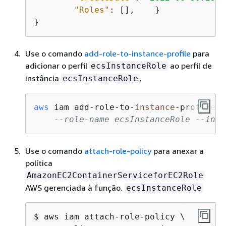
"Roles"
: [],    }

}
Use o comando
add-role-to-instance-profile
para
adicionar o perfil
ao perfil de
ecsInstanceRole
instância
.
ecsInstanceRole
aws
 iam add-role-to-
instance
-profile \

--role-name ecsInstanceRole --inst
Use o comando
attach-role-policy
para anexar a
política
AmazonEC2ContainerServiceforEC2Role
AWS gerenciada à função.
ecsInstanceRole
$ 
aws iam attach-role-policy \
