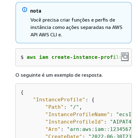
nota
Você precisa criar funções e perfis de
instância como ações separadas na AWS
API AWS CLI e.
$ 
aws iam create-instance-profile --in
O seguinte é um exemplo de resposta.
{
"InstanceProfile"
: 
{
"Path"
: 
"/"
,

"InstanceProfileName"
: 
"ecsIns
"InstanceProfileId"
: 
"AIPAT46P
"Arn"
: 
"arn:aws:iam::123456789
"CreateDate"
: 
"2022-06-30T23:5