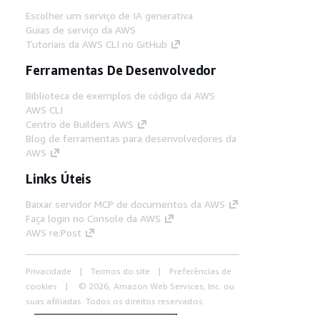
Escolher um serviço de IA generativa
Guias de serviço da AWS
Tutoriais da AWS CLI no GitHub
Ferramentas De Desenvolvedor
Biblioteca de exemplos de código da AWS
AWS CLI
Centro de Builders AWS
Blog de ferramentas para desenvolvedores da
AWS
Links Úteis
Baixar servidor MCP de documentos da AWS
Faça login no Console da AWS
AWS re:Post
Privacidade
Termos do site
Preferências de
cookies
© 2026, Amazon Web Services, Inc. ou
suas afiliadas. Todos os direitos reservados.