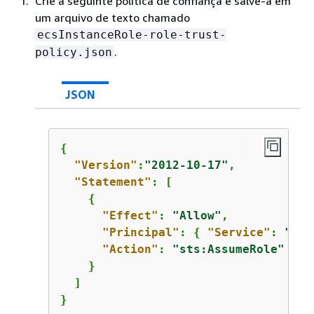
Crie a seguinte política de confiança e salve-a em
um arquivo de texto chamado
ecsInstanceRole-role-trust-
.
policy.json
JSON
{
"Version"
:
"2012-10-17"
,

"Statement"
: [

{
"Effect"
: 
"Allow"
,

"Principal"
: 
{
"Service"
: 
"ec2
"Action"
: 
"sts:AssumeRole"
    }

  ]

}