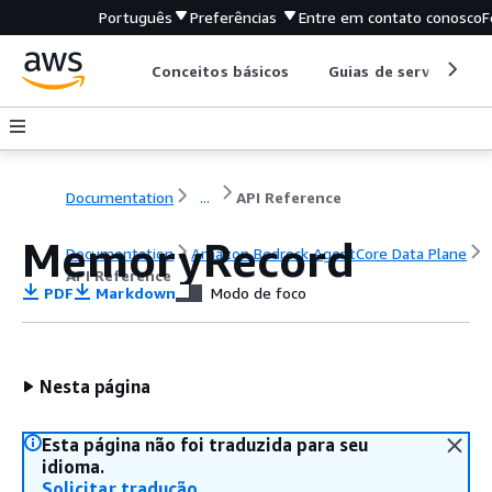
Português
Preferências
Entre em contato conosco
F
Conceitos básicos
Guias de serviço
Documentation
...
API Reference
MemoryRecord
Documentation
Amazon Bedrock AgentCore Data Plane
API Reference
PDF
Markdown
Modo de foco
Nesta página
Esta página não foi traduzida para seu
idioma.
Solicitar tradução