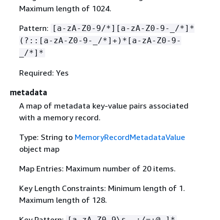
Maximum length of 1024.
Pattern:
[a-zA-Z0-9/*][a-zA-Z0-9-_/*]*
(?::[a-zA-Z0-9-_/*]+)*[a-zA-Z0-9-
_/*]*
Required: Yes
metadata
A map of metadata key-value pairs associated
with a memory record.
Type: String to
MemoryRecordMetadataValue
object map
Map Entries: Maximum number of 20 items.
Key Length Constraints: Minimum length of 1.
Maximum length of 128.
Key Pattern:
[a-zA-Z0-9\s._:/=+@-]*