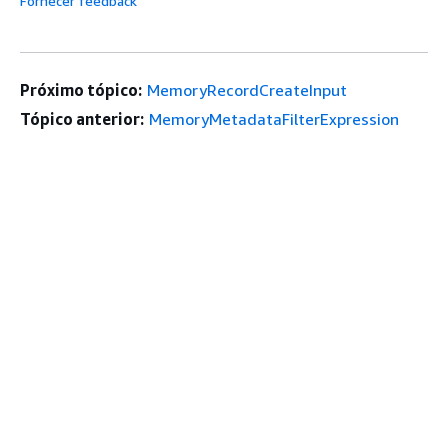
Fornecer feedback
Próximo tópico:
MemoryRecordCreateInput
Tópico anterior:
MemoryMetadataFilterExpression