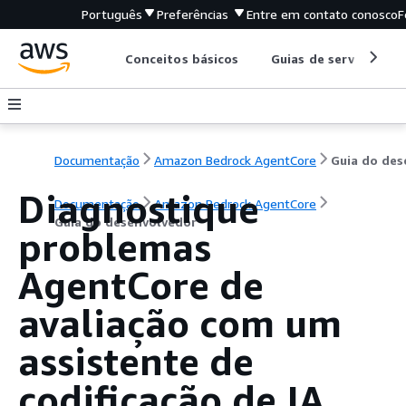
Português
Preferências
Entre em contato conosco
F
Conceitos básicos
Guias de serviço
Documentação
Amazon Bedrock AgentCore
Diagnostique
Documentação
Amazon Bedrock AgentCore
Guia do desenvolvedor
problemas
AgentCore de
avaliação com um
assistente de
codificação de IA