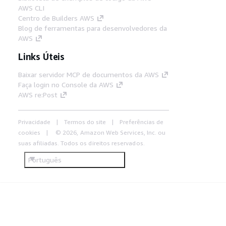
AWS CLI
Centro de Builders AWS
Blog de ferramentas para desenvolvedores da
AWS
Links Úteis
Baixar servidor MCP de documentos da AWS
Faça login no Console da AWS
AWS re:Post
Privacidade
Termos do site
Preferências de
cookies
© 2026, Amazon Web Services, Inc. ou
suas afiliadas. Todos os direitos reservados.
Português