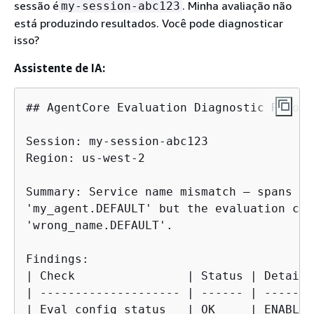
sessão é
. Minha avaliação não
my-session-abc123
está produzindo resultados. Você pode diagnosticar
isso?
Assistente de IA:
## AgentCore Evaluation Diagnostic Report

Session: my-session-abc123

Region: us-west-2

Summary: Service name mismatch — spans ar
'my_agent.DEFAULT' but the evaluation con
'wrong_name.DEFAULT'.

Findings:

| Check                | Status | Details 
| -------------------- | ------ | ------- 
| Eval config status   | OK     | ENABLED