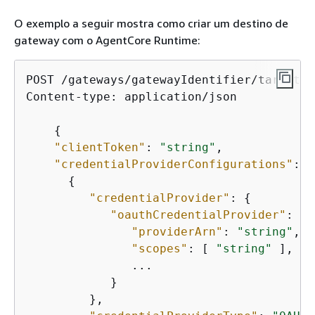
O exemplo a seguir mostra como criar um destino de
gateway com o AgentCore Runtime:
POST /gateways/gatewayIdentifier/targets/
Content-type: application/json

{
"clientToken"
: 
"string"
,

"credentialProviderConfigurations"
: [

{
"credentialProvider"
: 
{
"oauthCredentialProvider"
: 
{
"providerArn"
: 
"string"
,

"scopes"
: [ 
"string"
 ],

               ...

            }

         },
