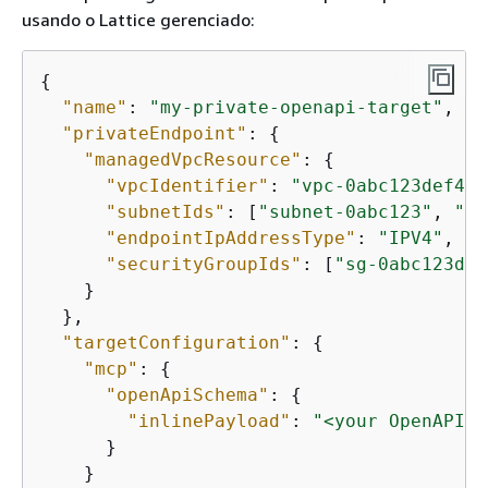
usando o Lattice gerenciado:
{
"name"
: 
"my-private-openapi-target"
,

"privateEndpoint"
: 
{
"managedVpcResource"
: 
{
"vpcIdentifier"
: 
"vpc-0abc123def456
"subnetIds"
: [
"subnet-0abc123"
, 
"su
"endpointIpAddressType"
: 
"IPV4"
,

"securityGroupIds"
: [
"sg-0abc123def
    }

  },

"targetConfiguration"
: 
{
"mcp"
: 
{
"openApiSchema"
: 
{
"inlinePayload"
: 
"<your OpenAPI s
      }

    }
