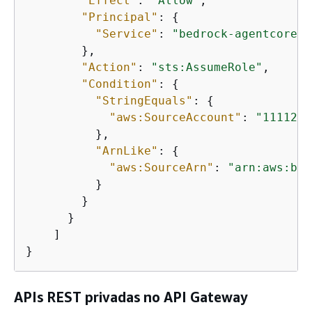
"Effect"
: 
"Allow"
,

"Principal"
: 
{
"Service"
: 
"bedrock-agentcore.a
        },

"Action"
: 
"sts:AssumeRole"
,

"Condition"
: 
{
"StringEquals"
: 
{
"aws:SourceAccount"
: 
"1111222
          },

"ArnLike"
: 
{
"aws:SourceArn"
: 
"arn:aws:bed
          }

        }

      }

    ]

}
APIs REST privadas no API Gateway