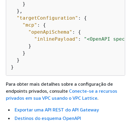
    }

  },

"targetConfiguration"
: 
{
"mcp"
: 
{
"openApiSchema"
: 
{
"inlinePayload"
: 
"<OpenAPI spec J
      }

    }

  }

}
Para obter mais detalhes sobre a configuração de
endpoints privados, consulte
Conecte-se a recursos
privados em sua VPC usando o VPC Lattice
.
Exportar uma API REST do API Gateway
Destinos do esquema OpenAPI