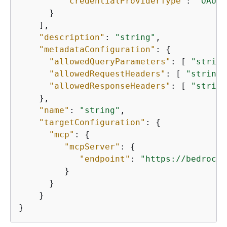
"credentialProviderType"
: 
"OAUTH
      }

    ],

"description"
: 
"string"
,

"metadataConfiguration"
: 
{
"allowedQueryParameters"
: [ 
"string
"allowedRequestHeaders"
: [ 
"string"
"allowedResponseHeaders"
: [ 
"string
    },

"name"
: 
"string"
,

"targetConfiguration"
: 
{
"mcp"
: 
{
"mcpServer"
: 
{
"endpoint"
: 
"https://bedrock-
         }

      }

    }

}