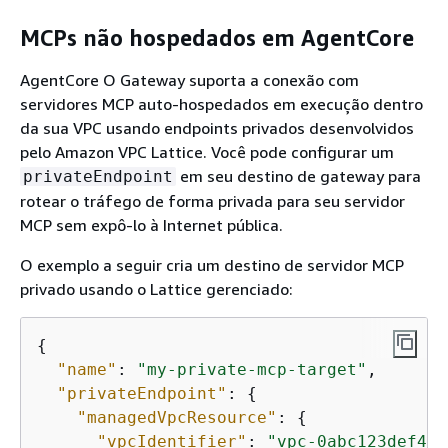
MCPs não hospedados em AgentCore
AgentCore O Gateway suporta a conexão com
servidores MCP auto-hospedados em execução dentro
da sua VPC usando endpoints privados desenvolvidos
pelo Amazon VPC Lattice. Você pode configurar um
em seu destino de gateway para
privateEndpoint
rotear o tráfego de forma privada para seu servidor
MCP sem expô-lo à Internet pública.
O exemplo a seguir cria um destino de servidor MCP
privado usando o Lattice gerenciado:
{
"name"
: 
"my-private-mcp-target"
,

"privateEndpoint"
: 
{
"managedVpcResource"
: 
{
"vpcIdentifier"
: 
"vpc-0abc123def456