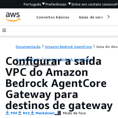
Português
Preferências
Entre em contato conosco
F
Conceitos básicos
Guias de serviço
Documentação
Amazon Bedrock AgentCore
Configurar a saída
Documentação
Amazon Bedrock AgentCore
Guia do desenvolvedor
VPC do Amazon
Bedrock AgentCore
Gateway para
destinos de gateway
PDF
RSS
Markdown
Modo de foco