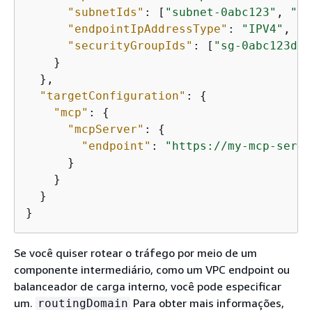
"subnetIds"
: [
"subnet-0abc123"
, 
"su
"endpointIpAddressType"
: 
"IPV4"
,

"securityGroupIds"
: [
"sg-0abc123def
    }

  },

"targetConfiguration"
: 
{
"mcp"
: 
{
"mcpServer"
: 
{
"endpoint"
: 
"https://my-mcp-serve
      }

    }

  }

}
Se você quiser rotear o tráfego por meio de um
componente intermediário, como um VPC endpoint ou
balanceador de carga interno, você pode especificar
um.
Para obter mais informações,
routingDomain