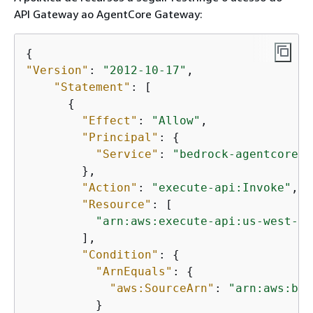
API Gateway ao AgentCore Gateway:
{
"Version"
: 
"2012-10-17"
,

"Statement"
: [

{
"Effect"
: 
"Allow"
,

"Principal"
: 
{
"Service"
: 
"bedrock-agentcore.a
        },

"Action"
: 
"execute-api:Invoke"
,

"Resource"
: [

"arn:aws:execute-api:us-west-2:
        ],

"Condition"
: 
{
"ArnEquals"
: 
{
"aws:SourceArn"
: 
"arn:aws:bed
          }
