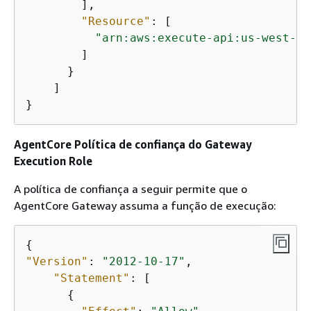
        ],

"Resource"
: [

"arn:aws:execute-api:us-west-2:
        ]

      }

    ]

}
AgentCore Política de confiança do Gateway
Execution Role
A política de confiança a seguir permite que o
AgentCore Gateway assuma a função de execução:
{
"Version"
: 
"2012-10-17"
,

"Statement"
: [

{