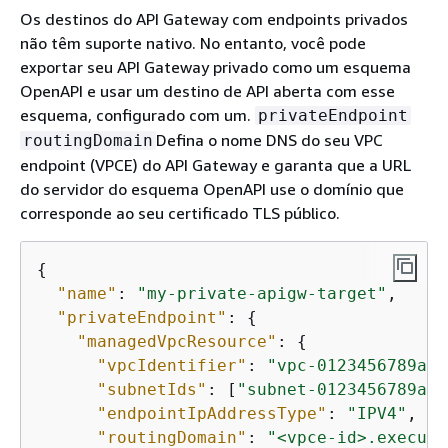
Os destinos do API Gateway com endpoints privados
não têm suporte nativo. No entanto, você pode
exportar seu API Gateway privado como um esquema
OpenAPI e usar um destino de API aberta com esse
esquema, configurado com um.
privateEndpoint
Defina o nome DNS do seu VPC
routingDomain
endpoint (VPCE) do API Gateway e garanta que a URL
do servidor do esquema OpenAPI use o domínio que
corresponde ao seu certificado TLS público.
{
"name"
: 
"my-private-apigw-target"
,

"privateEndpoint"
: 
{
"managedVpcResource"
: 
{
"vpcIdentifier"
: 
"vpc-0123456789abc
"subnetIds"
: [
"subnet-0123456789abc
"endpointIpAddressType"
: 
"IPV4"
,

"routingDomain"
: 
"<vpce-id>.execute