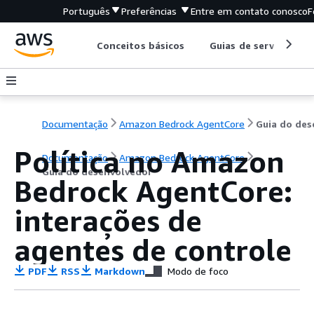
Português
Preferências
Entre em contato conosco
F
Conceitos básicos
Guias de serviço
Documentação
Amazon Bedrock AgentCore
Política no Amazon
Documentação
Amazon Bedrock AgentCore
Guia do desenvolvedor
Bedrock AgentCore:
interações de
agentes de controle
PDF
RSS
Markdown
Modo de foco