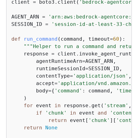
client = boto3.client(
'bedrock-agentcore'
AGENT_ARN = 
'arn:aws:bedrock-agentcore:us
SESSION_ID = 
'session-id-at-least-33-char
def
run_command
(
command, timeout=
60
):
"""Helper to run a command and return
    response = client.invoke_agent_runtim
        agentRuntimeArn=AGENT_ARN,

        runtimeSessionId=SESSION_ID,

        contentType=
'application/json'
,

        accept=
'application/vnd.amazon.ev
        body=
{
'command'
: command, 
'timeou
    )

for
 event 
in
 response.get(
'stream'
, [
if
'chunk'
in
 event 
and
'contentS
return
 event[
'chunk'
][
'conten
return
None