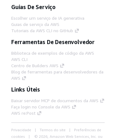
Guias De Serviço
Escolher um serviço de IA generativa
Guias de serviço da AWS
Tutoriais da AWS CLI no GitHub
Ferramentas De Desenvolvedor
Biblioteca de exemplos de código da AWS
AWS CLI
Centro de Builders AWS
Blog de ferramentas para desenvolvedores da
AWS
Links Úteis
Baixar servidor MCP de documentos da AWS
Faça login no Console da AWS
AWS re:Post
Privacidade
Termos do site
Preferências de
cookies
© 2026, Amazon Web Services, Inc. ou