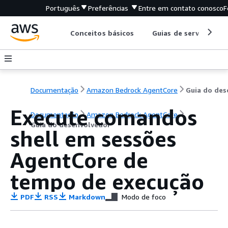
Português
Preferências
Entre em contato conosco
F
Conceitos básicos
Guias de serviço
Documentação
Amazon Bedrock AgentCore
Execute comandos
Documentação
Amazon Bedrock AgentCore
Guia do desenvolvedor
shell em sessões
AgentCore de
tempo de execução
PDF
RSS
Markdown
Modo de foco