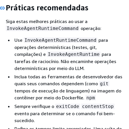
Práticas recomendadas
Siga estas melhores práticas ao usar a
operação:
InvokeAgentRuntimeCommand
Use
para
InvokeAgentRuntimeCommand
operações determinísticas (testes, git,
compilações) e
para
InvokeAgentRuntime
tarefas de raciocínio. Não encaminhe operações
determinísticas por meio do LLM.
Inclua todas as ferramentas de desenvolvedor das
quais seus comandos dependem (como
git
tempos de execução de linguagem) na imagem do
contêiner por meio do Dockerfile.
npm
Sempre verifique o
exitCode
contentStop
evento para determinar se o comando foi bem-
sucedido.
Defina os tempos limite apropriados. Uma suíte de