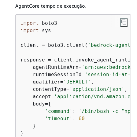
AgentCore tempo de execução.
import
import
 sys

client = boto3.client(
'bedrock-agentco
response = client.invoke_agent_runtime
    agentRuntimeArn=
'arn:aws:bedrock-a
    runtimeSessionId=
'session-id-at-le
    qualifier=
'DEFAULT'
,

    contentType=
'application/json'
,

    accept=
'application/vnd.amazon.eve
    body=
{
'command'
: 
'/bin/bash -c "npm 
'timeout'
: 
60
    }

)
