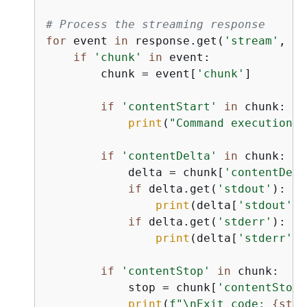
# Process the streaming response
for
 event 
in
 response.get(
'stream'
, []
if
'chunk'
in
 event:

        chunk = event[
'chunk'
]

if
'contentStart'
in
 chunk:

print
(
"Command execution s
if
'contentDelta'
in
 chunk:

            delta = chunk[
'contentDelt
if
 delta.get(
'stdout'
):

print
(delta[
'stdout'
],
if
 delta.get(
'stderr'
):

print
(delta[
'stderr'
],
if
'contentStop'
in
 chunk:

            stop = chunk[
'contentStop'
print
(
f"\nExit code: 
{
stop