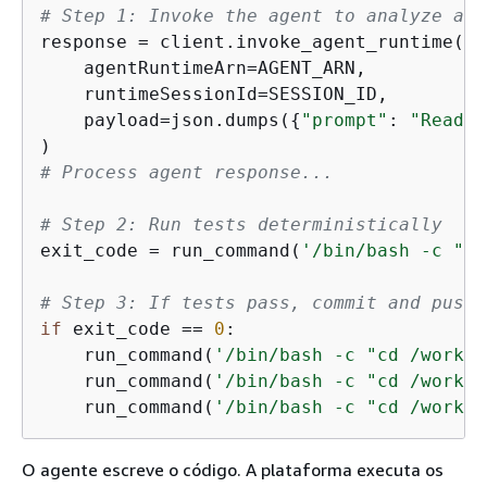
# Step 1: Invoke the agent to analyze and
response = client.invoke_agent_runtime(

    agentRuntimeArn=AGENT_ARN,

    runtimeSessionId=SESSION_ID,

    payload=json.dumps(
{
"prompt"
: 
"Read J
# Process agent response...
# Step 2: Run tests deterministically
exit_code = run_command(
'/bin/bash -c "cd
# Step 3: If tests pass, commit and push
if
 exit_code == 
0
:

    run_command(
'/bin/bash -c "cd /worksp
    run_command(
'/bin/bash -c "cd /worksp
    run_command(
'/bin/bash -c "cd /worksp
O agente escreve o código. A plataforma executa os