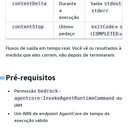
Durante
Saída
an
contentDelta
stdout
a
stderr
execução
Último
e
contentStop
exitCode
st
pedaço
(
ou
COMPLETED
Fluxos de saída em tempo real. Você vê os resultados à
medida que eles correm, não depois de terminarem.
Pré-requisitos
Permissão
bedrock-
do
agentcore:InvokeAgentRuntimeCommand
IAM
Um ARN de endpoint AgentCore de tempo de
execução válido