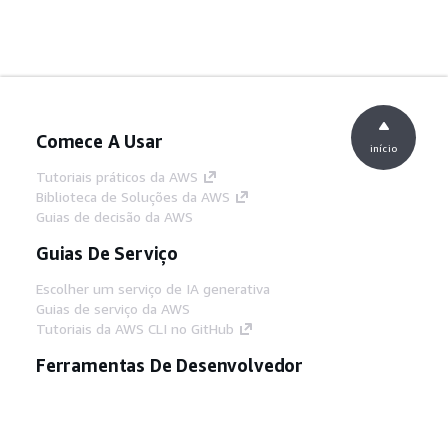
Comece A Usar
início
Tutoriais práticos da AWS
Biblioteca de Soluções da AWS
Guias de decisão da AWS
Guias De Serviço
Escolher um serviço de IA generativa
Guias de serviço da AWS
Tutoriais da AWS CLI no GitHub
Ferramentas De Desenvolvedor
Biblioteca de exemplos de código da AWS
AWS CLI
Centro de Builders AWS