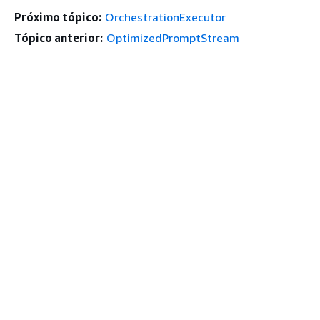
Próximo tópico:
OrchestrationExecutor
Tópico anterior:
OptimizedPromptStream