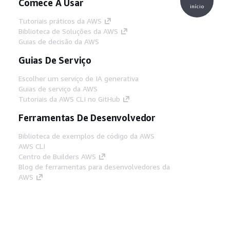
Comece A Usar
início
Tutoriais práticos da AWS
Biblioteca de Soluções da AWS
Guias de decisão da AWS
Guias De Serviço
Escolher um serviço de IA generativa
Guias de serviço da AWS
Tutoriais da AWS CLI no GitHub
Ferramentas De Desenvolvedor
Biblioteca de exemplos de código da AWS
AWS CLI
Centro de Builders AWS
Blog de ferramentas para desenvolvedores da
AWS
Links Úteis
Baixar servidor MCP de documentos da AWS
Faça login no Console da AWS