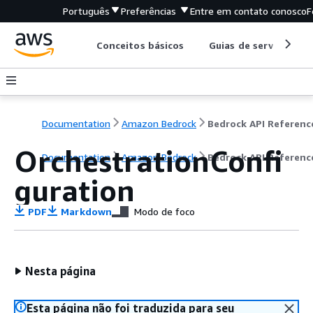
Português
Preferências
Entre em contato conosco
F
Conceitos básicos
Guias de serviço
Documentation
Amazon Bedrock
Bedrock API Referenc
OrchestrationConfi
Documentation
Amazon Bedrock
Bedrock API Referenc
guration
PDF
Markdown
Modo de foco
Nesta página
Esta página não foi traduzida para seu