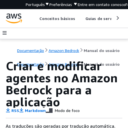
Português
Preferências
Entre em contato conosco
F
Conceitos básicos
Guias de serviço
Documentação
Amazon Bedrock
Manual do usuário
Criar e modificar
Documentação
Amazon Bedrock
Manual do usuário
agentes no Amazon
Bedrock para a
aplicação
RSS
Markdown
Modo de foco
As traduções são geradas por tradução automática.