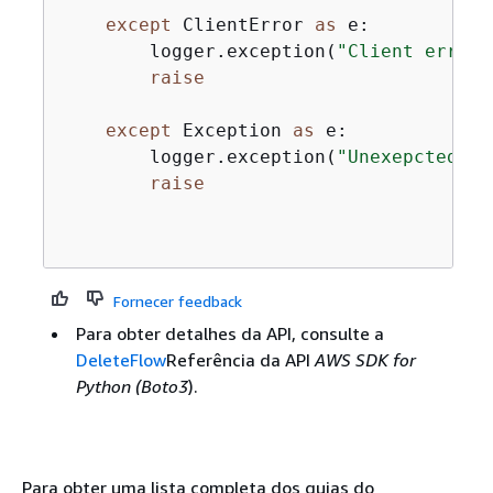
except
 ClientError 
as
 e:

        logger.exception(
"Client error 
raise
except
 Exception 
as
 e:

        logger.exception(
"Unexepcted er
raise
Fornecer feedback
Para obter detalhes da API, consulte a
DeleteFlow
Referência da API
AWS SDK for
Python (Boto3
).
Para obter uma lista completa dos guias do