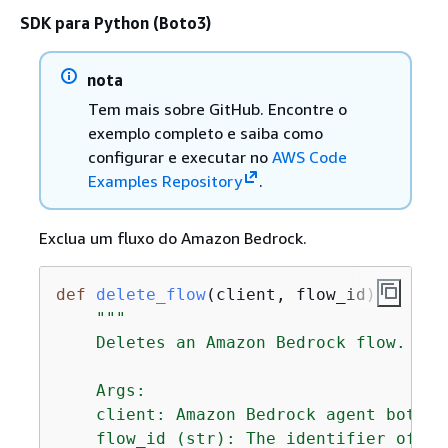
SDK para Python (Boto3)
nota
Tem mais sobre GitHub. Encontre o
exemplo completo e saiba como
configurar e executar no
AWS Code
Examples Repository
.
Exclua um fluxo do Amazon Bedrock.
def
delete_flow
(
client, flow_id
):
"""

    Deletes an Amazon Bedrock flow.

    Args:

    client: Amazon Bedrock agent boto3 c
    flow_id (str): The identifier of th