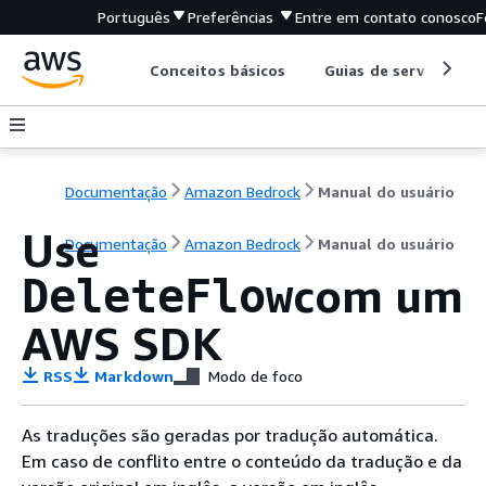
Português
Preferências
Entre em contato conosco
F
Conceitos básicos
Guias de serviço
Documentação
Amazon Bedrock
Manual do usuário
Use
Documentação
Amazon Bedrock
Manual do usuário
com um
DeleteFlow
AWS SDK
RSS
Markdown
Modo de foco
As traduções são geradas por tradução automática.
Em caso de conflito entre o conteúdo da tradução e da