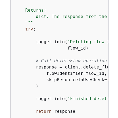
    Returns:

        dict: The response from the Del
    """
try
:

        logger.info(
"Deleting flow ID: 
                    flow_id)

# Call DeleteFlow operation
        response = client.delete_flow(

            flowIdentifier=flow_id,

            skipResourceInUseCheck=
True
        )

        logger.info(
"Finished deleting 
return
 response
