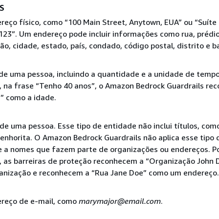
S
eço físico, como “100 Main Street, Anytown, EUA” ou “Suíte
 123”. Um endereço pode incluir informações como rua, prédio
ção, cidade, estado, país, condado, código postal, distrito e ba
de uma pessoa, incluindo a quantidade e a unidade de tempo
 na frase “Tenho 40 anos”, o Amazon Bedrock Guardrails re
” como a idade.
e uma pessoa. Esse tipo de entidade não inclui títulos, como D
Senhorita. O Amazon Bedrock Guardrails não aplica esse tipo 
e a nomes que fazem parte de organizações ou endereços. P
, as barreiras de proteção reconhecem a “Organização John
anização e reconhecem a “Rua Jane Doe” como um endereço.
reço de e-mail, como
marymajor@email.com
.