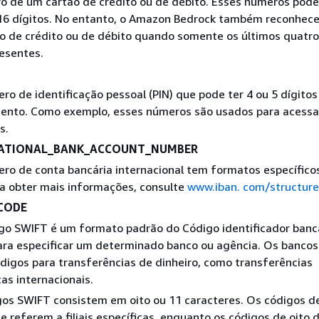
 de um cartão de crédito ou de débito. Esses números pode
 16 dígitos. No entanto, o Amazon Bedrock também reconhec
o de crédito ou de débito quando somente os últimos quatro
esentes.
o de identificação pessoal (PIN) que pode ter 4 ou 5 dígitos
ento. Como exemplo, esses números são usados para acessa
s.
ATIONAL_BANK_ACCOUNT_NUMBER
o de conta bancária internacional tem formatos específic
ra obter mais informações, consulte
www.iban. com/structure
CODE
o SWIFT é um formato padrão do Código identificador bancá
ara especificar um determinado banco ou agência. Os banco
digos para transferências de dinheiro, como transferências
cas internacionais.
os SWIFT consistem em oito ou 11 caracteres. Os códigos d
se referem a filiais específicas, enquanto os códigos de oito d