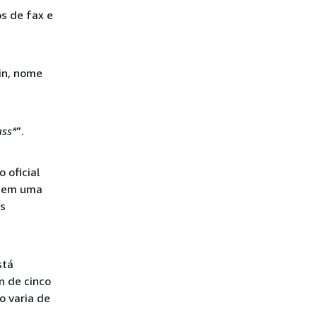
s de fax e
in, nome
ass*
”.
 oficial
s em uma
es
stá
m de cinco
o varia de