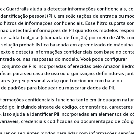
k Guardrails ajuda a detectar informações confidenciais, c
dentificação pessoal (PII), em solicitações de entrada ou mo
 filtros de informações confidenciais. Esse filtro suporta s
e não detectará informações de PII quando os modelos resp
de saída tool_use (chamada de função) por meio de APIs com
a solução probabilística baseada em aprendizado de máquina
exto e detecta informações confidenciais com base no cont
entrada ou nas respostas do modelo. Você pode configurar
 conjunto de PIIs incorporadas oferecidas pelo Amazon Bedr
íficas para seu caso de uso ou organização, definindo-as jun
lares (regex personalizada) que funcionam com base na
 de padrões para bloquear ou mascarar dados de PII.
nformações confidenciais funciona tanto em linguagem natur
ódigo, incluindo sintaxe de código, comentários, caracteres l
. Isso ajuda a identificar PII incorporadas em elementos de c
ariáveis, credenciais codificadas ou documentação de códig
gurar os seguintes modos para lidar com informações sensíve