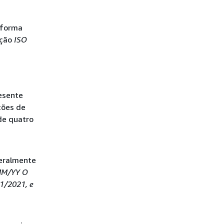
 forma
ação
ISO
resente
tões de
de quatro
geralmente
M/YY
O
1/2021
, e