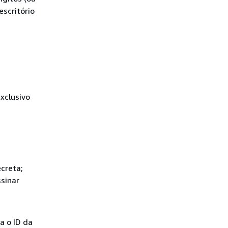
escritório
xclusivo
creta;
ssinar
a o ID da