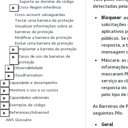
Suporte ao domínio de código
detectadas pelas
Cross-Region inferência
Cross-account salvaguardas
Bloquear
: a
Testar uma barreira de proteção
solicitações
Visualizar informações sobre as
aplicativos
barreiras de proteção
Modificar a barreira de proteção
públicos. Se
Excluir uma barreira de proteção
resposta, a 
Implantar a barreira de proteção
mensagem qu
Casos de uso de barreiras de
Máscara: as 
proteção
informações 
Observabilidade
mascaram PI
CloudFormation
serviço ao c
Capacidade e desempenho
resposta do 
Monitore o uso e os custos
pelo tipo de
Capacidades adicionais
Exemplos de código
As Barreiras de
References/Advanced
seguintes PIIs:
AWS Glossário
Geral