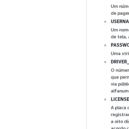
Um númer
de pager
USERN
Um nome
de tela, 
PASSW
Uma str
DRIVER_
O número
que per
via públ
alfanumé
LICENS
A placa 
registra
a oito d
acordo c