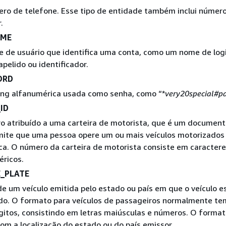
o de telefone. Esse tipo de entidade também inclui número
.
AME
 de usuário que identifica uma conta, como um nome de log
apelido ou identificador.
ORD
ing alfanumérica usada como senha, como “*
very20special#p
ID
 atribuído a uma carteira de motorista, que é um documento
mite que uma pessoa opere um ou mais veículos motorizado
ica. O número da carteira de motorista consiste em caracter
ricos.
E_PLATE
de um veículo emitida pelo estado ou país em que o veículo e
do. O formato para veículos de passageiros normalmente te
ígitos, consistindo em letras maiúsculas e números. O format
om a localização do estado ou do país emissor.