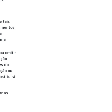
e tais
cumentos
a
 uma
ou omitir
eção
es do
ação ou
bstituirá
ar as