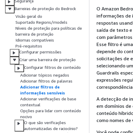
Segurança
O Amazon Bedroc
Barreiras de proteção do Bedrock
informações de i
Visão geral do
Suportado Regions/models
respostas usando
Níveis de proteção para políticas de
saída de texto 
barreira de proteção
com parâmetros 
Idiomas compatíveis
Esse filtro é um
Pré-requisitos
depende do cont
Configurar permissões
solicitações de 
Criar uma barreira de proteção
selecionando um
Configurar filtros de conteúdo
Guardrails espec
Adicionar tópicos negados
expressões regu
Adicionar filtros de palavras
correspondência
Adicionar filtros de
informações sensíveis
A detecção de i
Adicionar verificações de base
contextual
em domínios de c
Opções para lidar com conteúdo
conteúdo híbrido
nocivo
como nomes de v
O que são verificações
automatizadas de raciocínio?
Você pode confi