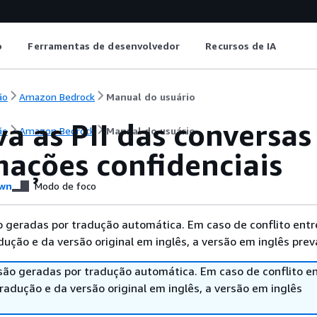
o
Ferramentas de desenvolvedor
Recursos de IA
ão
Amazon Bedrock
Manual do usuário
 as PII das conversas 
ão
Amazon Bedrock
Manual do usuário
mações confidenciais
wn
Modo de foco
 geradas por tradução automática. Em caso de conflito entr
ução e da versão original em inglês, a versão em inglês prev
são geradas por tradução automática. Em caso de conflito en
adução e da versão original em inglês, a versão em inglês