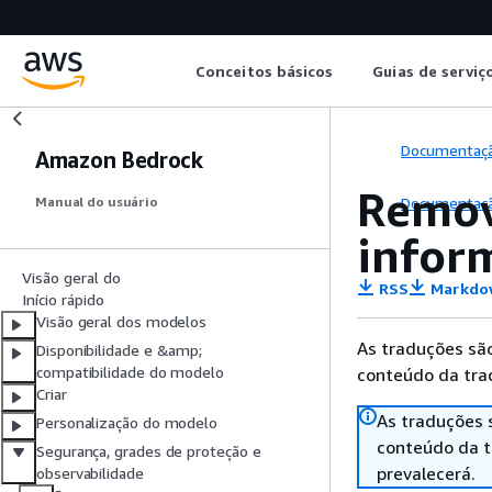
Conceitos básicos
Guias de serviç
Documentaç
Amazon Bedrock
Remova
Documentaç
Manual do usuário
infor
Visão geral do
RSS
Markdo
Início rápido
Visão geral dos modelos
As traduções são
Disponibilidade e &amp;
compatibilidade do modelo
conteúdo da trad
Criar
As traduções 
Personalização do modelo
conteúdo da tr
Segurança, grades de proteção e
prevalecerá.
observabilidade