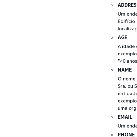
ADDRES
Um ender
Edifício
localiza
AGE
A idade 
exemplo,
“40 anos
NAME
O nome d
Sra. ou 
entidad
exemplo
uma org
EMAIL
Um ende
PHONE