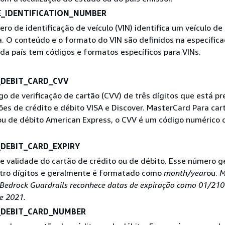
E_IDENTIFICATION_NUMBER
o de identificação de veículo (VIN) identifica um veículo de
a. O conteúdo e o formato do VIN são definidos na especific
ada país tem códigos e formatos específicos para VINs.
_DEBIT_CARD_CVV
o de verificação de cartão (CVV) de três dígitos que está p
ões de crédito e débito VISA e Discover. MasterCard Para car
ou de débito American Express, o CVV é um código numérico 
_DEBIT_CARD_EXPIRY
e validade do cartão de crédito ou de débito. Esse número 
tro dígitos e geralmente é formatado como
month/year
ou.
M
edrock Guardrails reconhece datas de expiração como
01/21
0
de 2021.
_DEBIT_CARD_NUMBER