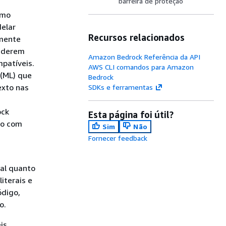
barreira de proteção
omo
delar
Recursos relacionados
omente
onderem
Amazon Bedrock Referência da API
patíveis.
AWS CLI comandos para Amazon
 (ML) que
Bedrock
exto nas
SDKs e ferramentas
ock
Esta página foi útil?
to com
Sim
Não
Fornecer feedback
al quanto
iterais e
ódigo,
o.
is