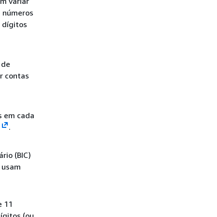
m variar
e números
 dígitos
 de
r contas
os em cada
.
rio (BIC)
s usam
e 11
ígitos (ou