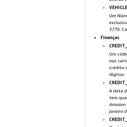
VEHICL
Um Númer
exclusiv
3779
. C
Finanças
CREDIT
Um códig
nos cart
crédito 
dígitos.
CREDIT
A data d
tem qua
Amazon B
janeiro 
CREDIT