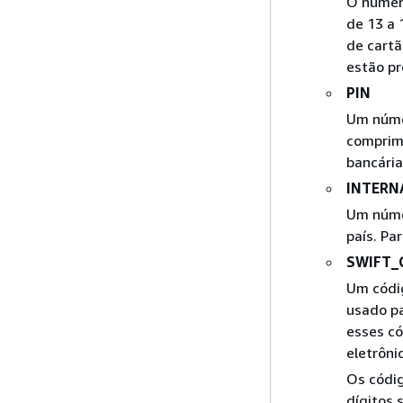
O número
de 13 a
de cartã
estão pr
PIN
Um númer
comprim
bancária
INTERN
Um númer
país. Pa
SWIFT_
Um códig
usado p
esses có
eletrôni
Os códig
dígitos 