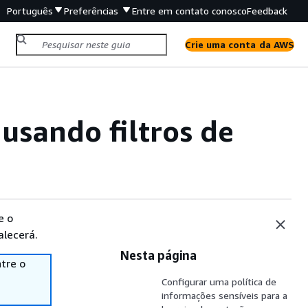
Português
Preferências
Entre em contato conosco
Feedback
Crie uma conta da AWS
usando filtros de
e o
alecerá.
Nesta página
tre o
Configurar uma política de
informações sensíveis para a