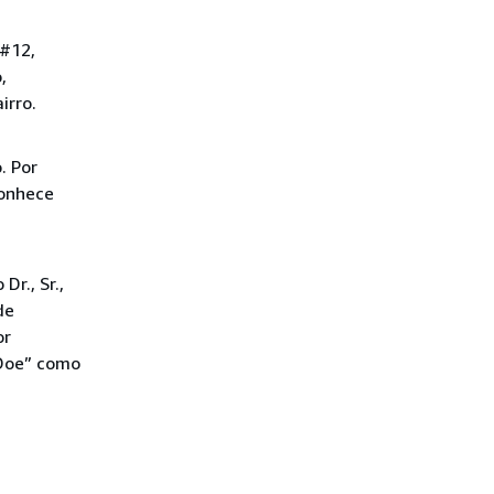
 #12,
,
irro.
. Por
conhece
r., Sr.,
de
or
 Doe” como