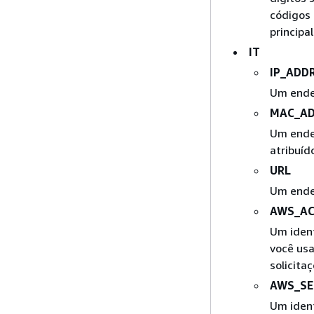
códigos 
principal
IT
IP_ADD
Um ende
MAC_AD
Um ende
atribuíd
URL
Um ende
AWS_AC
Um ident
você usa
solicita
AWS_SE
Um ident