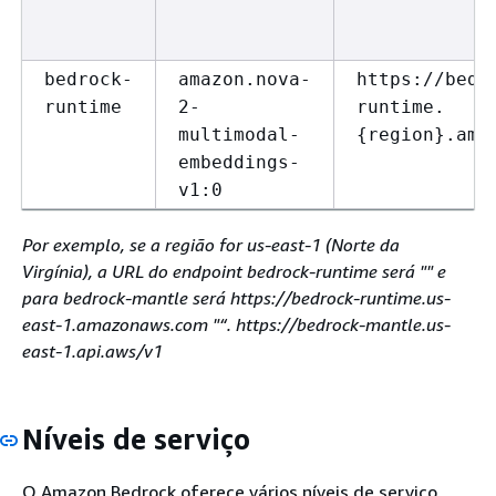
bedrock-
amazon.nova-
https://bedr
runtime
2-
runtime.
multimodal-
{
region}.ama
embeddings-
v1:0
Por exemplo, se a região for us-east-1 (Norte da
Virgínia), a URL do endpoint bedrock-runtime será "" e
para bedrock-mantle será https://bedrock-runtime.us-
east-1.amazonaws.com "“. https://bedrock-mantle.us-
east-1.api.aws/v1
Níveis de serviço
O Amazon Bedrock oferece vários níveis de serviço