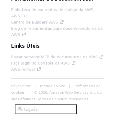
Biblioteca de exemplos de código da AWS
AWS CLI
Centro de Builders AWS
Blog de ferramentas para desenvolvedores da
AWS
Links Úteis
Baixar servidor MCP de documentos da AWS
Faça login no Console da AWS
AWS re:Post
Privacidade
Termos do site
Preferências de
cookies
© 2026, Amazon Web Services, Inc. ou
suas afiliadas. Todos os direitos reservados.
Português