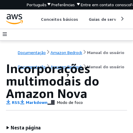
Português
Preferências
Entre em contato conosco
F
Conceitos básicos
Guias de serviço
Documentação
Amazon Bedrock
Manual do usuário
Incorporações
Documentação
Amazon Bedrock
Manual do usuário
multimodais do
Amazon Nova
RSS
Markdown
Modo de foco
Nesta página