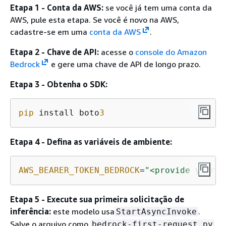
Etapa 1 - Conta da AWS:
se você já tem uma conta da
AWS, pule esta etapa. Se você é novo na AWS,
cadastre-se em uma
conta da AWS
.
Etapa 2 - Chave de API:
acesse o
console do Amazon
Bedrock
e gere uma chave de API de longo prazo.
Etapa 3 - Obtenha o SDK:
pip
 install boto
3
Etapa 4 - Defina as variáveis de ambiente:
AWS_BEARER_TOKEN_BEDROCK
=
"<provide your B
Etapa 5 - Execute sua primeira solicitação de
inferência:
este modelo usa
.
StartAsyncInvoke
Salve o arquivo como
bedrock-first-request.py