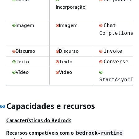
Incorporação
Imagem
Imagem
Chat
Completions
Discurso
Discurso
Invoke
Texto
Texto
Converse
Vídeo
Vídeo
StartAsyncIn
Capacidades e recursos
Características do Bedrock
Recursos compatíveis com o
bedrock-runtime