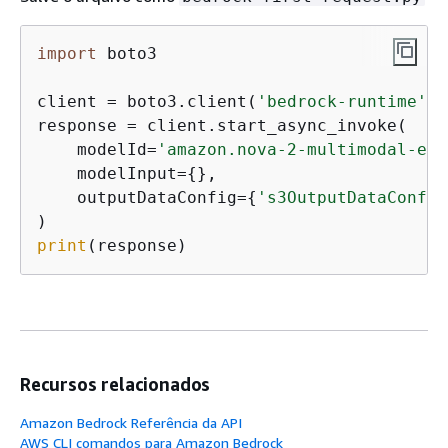
import
 boto3

client = boto3.client(
'bedrock-runtime'
, 
response = client.start_async_invoke(

    modelId=
'amazon.nova-2-multimodal-emb
    modelInput=
{
},

    outputDataConfig=
{
's3OutputDataConfig
print
(response)
Recursos relacionados
Amazon Bedrock Referência da API
AWS CLI comandos para Amazon Bedrock