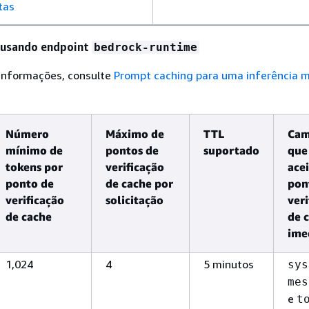
tas
 usando endpoint
bedrock-runtime
 informações, consulte
Prompt caching para uma inferência m
Número
Máximo de
TTL
Cam
mínimo de
pontos de
suportado
que
tokens por
verificação
ace
ponto de
de cache por
pon
verificação
solicitação
veri
de cache
de 
ime
1,024
4
5 minutos
sys
mes
e
t