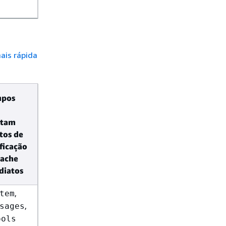
ais rápida
pos
itam
tos de
ficação
cache
diatos
,
tem
,
sages
ools