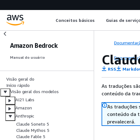
Conceitos básicos
Guias de serviç
Documentaç
Amazon Bedrock
Claud
Documentaç
Manual do usuário
RSS
Markdo
Visão geral do
Início rápido
As traduções são
Visão geral dos modelos
conteúdo da trad
AI21 Labs
As traduções 
Amazon
conteúdo da tr
Anthropic
prevalecerá.
Claude Soneto 5
Claude Mythos 5
Claude Fable 5