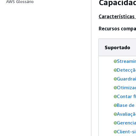
Capacidad
AWS Glossário
Características
Recursos compa
Suportado
Streami
Detecçã
Guardrai
Otimiza
Contar f
Base de
Avaliaç
Gerenci
Client-