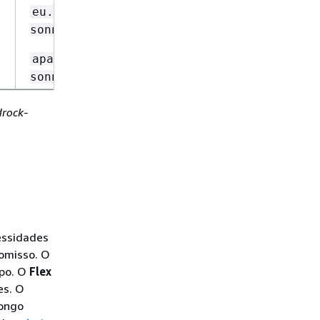
m
eu.anthropic.claude-
sonnet-4-20250514-v1:0
apac.anthropic.claude-
sonnet-4-20250514-v1:0
drock-
essidades
omisso. O
po. O
Flex
es. O
longo