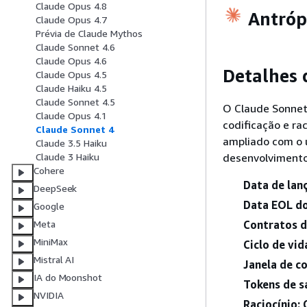
Claude Opus 4.8
Antróp
Claude Opus 4.7
Prévia de Claude Mythos
Claude Sonnet 4.6
Claude Opus 4.6
Detalhes
Claude Opus 4.5
Claude Haiku 4.5
Claude Sonnet 4.5
O Claude Sonnet
Claude Opus 4.1
codificação e r
Claude Sonnet 4
ampliado com o 
Claude 3.5 Haiku
desenvolvimento
Claude 3 Haiku
Cohere
Data de lan
DeepSeek
Data EOL d
Google
Contratos de
Meta
MiniMax
Ciclo de vi
Mistral AI
Janela de c
IA do Moonshot
Tokens de s
NVIDIA
Raciocínio: