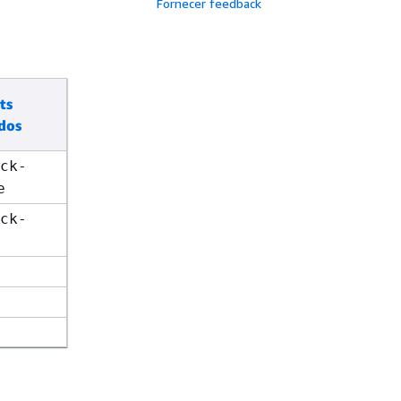
Fornecer feedback
ts
dos
ck-
e
ck-