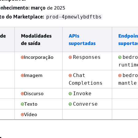
onhecimento: março
de 2025
to do Marketplace:
prod-4pmewlybdftbs
 de
Modalidades
APIs
Endpoin
de saída
suportadas
suporta
Incorporação
Responses
bedro
runtim
Imagem
Chat
bedro
Completions
mantle
Discurso
Invoke
Texto
Converse
Vídeo