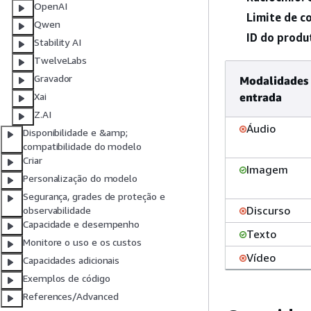
OpenAI
Limite de c
Qwen
ID do produ
Stability AI
TwelveLabs
Gravador
Modalidades
entrada
Xai
Z.AI
Áudio
Disponibilidade e &amp;
compatibilidade do modelo
Criar
Imagem
Personalização do modelo
Segurança, grades de proteção e
Discurso
observabilidade
Capacidade e desempenho
Texto
Monitore o uso e os custos
Vídeo
Capacidades adicionais
Exemplos de código
References/Advanced