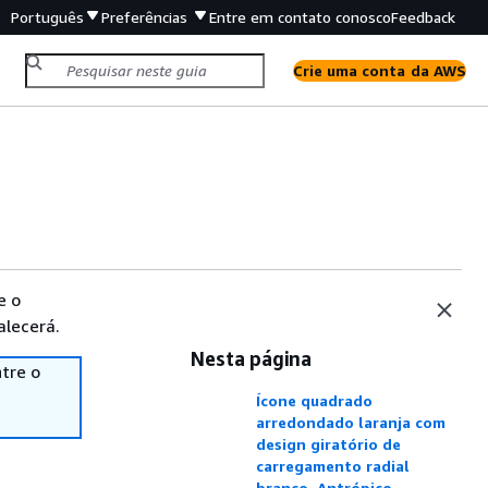
Português
Preferências
Entre em contato conosco
Feedback
Crie uma conta da AWS
e o
alecerá.
Nesta página
tre o
Ícone quadrado
arredondado laranja com
design giratório de
carregamento radial
branco. Antrópico —