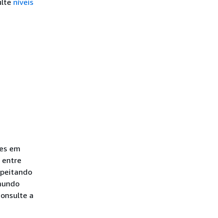
ulte
níveis
ões em
entre
speitando
mundo
Consulte a