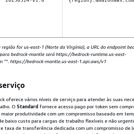
20250514-v1:0
{
region}.amazonaws.co
 região for us-east-1 (Norte da Virgínia), a URL do endpoint be
e para bedrock-mantle será https://bedrock-runtime.us-east-
"“. https://bedrock-mantle.us-east-1.api.aws/v1
serviço
k oferece vários níveis de serviço para atender às suas nec
balho. O
Standard
fornece acesso pago por token sem compr
 maior produtividade com um compromisso baseado em tem
e baixo custo para cargas de trabalho flexíveis e não urgent
e taxa de transferência dedicada com um compromisso de 