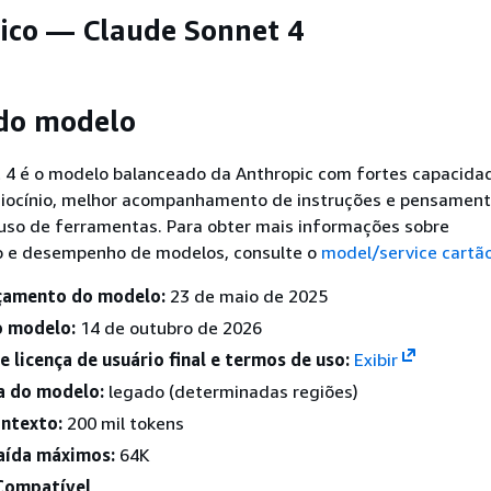
ico — Claude Sonnet 4
 do modelo
 4 é o modelo balanceado da Anthropic com fortes capacida
aciocínio, melhor acompanhamento de instruções e pensamen
uso de ferramentas. Para obter mais informações sobre
 e desempenho de modelos, consulte o
model/service cartã
çamento do modelo:
23 de maio de 2025
o modelo:
14 de outubro de 2026
 licença de usuário final e termos de uso:
Exibir
da do modelo:
legado (determinadas regiões)
ontexto:
200 mil tokens
aída máximos:
64K
 Compatível