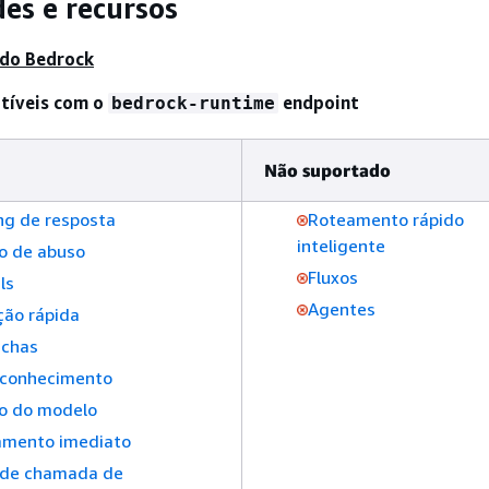
es e recursos
 do Bedrock
tíveis com o
endpoint
bedrock-runtime
Não suportado
ng de resposta
Roteamento rápido
inteligente
o de abuso
Fluxos
ls
Agentes
ção rápida
ichas
 conhecimento
ão do modelo
amento imediato
side chamada de