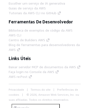
Escolher um serviço de IA generativa
Guias de serviço da AWS
Tutoriais da AWS CLI no GitHub
Ferramentas De Desenvolvedor
Biblioteca de exemplos de código da AWS
AWS CLI
Centro de Builders AWS
Blog de ferramentas para desenvolvedores da
AWS
Links Úteis
Baixar servidor MCP de documentos da AWS
Faça login no Console da AWS
AWS re:Post
Privacidade
Termos do site
Preferências de
cookies
© 2026, Amazon Web Services, Inc. ou
suas afiliadas. Todos os direitos reservados.
Português