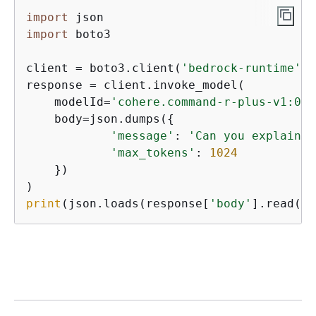
import
import
 boto3

client = boto3.client(
'bedrock-runtime'
, 
response = client.invoke_model(

    modelId=
'cohere.command-r-plus-v1:0'
,

    body=json.dumps(
{
'message'
: 
'Can you explain t
'max_tokens'
: 
1024
    })

print
(json.loads(response[
'body'
].read())