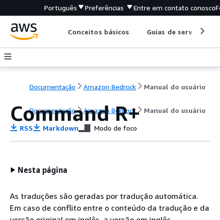
Português
Preferências
Entre em contato conosco
F
Conceitos básicos
Guias de serviço
Documentação
Amazon Bedrock
Manual do usuário
Command R+
Documentação
Amazon Bedrock
Manual do usuário
RSS
Markdown
Modo de foco
Nesta página
As traduções são geradas por tradução automática.
Em caso de conflito entre o conteúdo da tradução e da
versão original em inglês, a versão em inglês