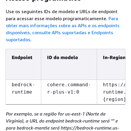
Use os seguintes IDs de modelo e URLs de endpoint
para acessar esse modelo programaticamente.
Para
obter mais informações sobre as APIs e os endpoints
disponíveis, consulte
APIs suportadas e Endpoints
suportados
.
Endpoint
ID do modelo
In-Region U
bedrock-
cohere.command-
https://b
runtime
r-plus-v1:0
runtime.
{
region}.
Por exemplo, se a região for us-east-1 (Norte da
Virgínia), a URL do endpoint bedrock-runtime será "" e
para bedrock-mantle será https://bedrock-runtime.us-